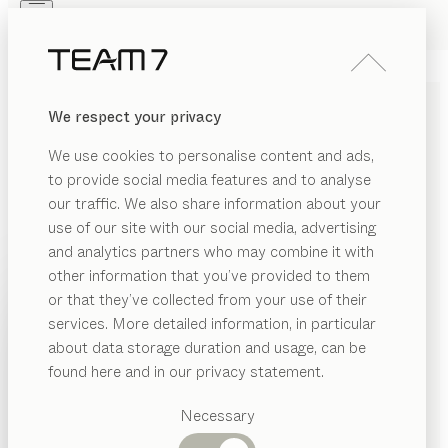
Skip to main content
Skip to page footer
PRODUITS
INSPIRATION
QUI SOMMES-NOUS
We respect your privacy
REVENDEUR
We use cookies to personalise content and ads,
TEAM 7 ESSENTIALS -
to provide social media features and to analyse
our traffic. We also share information about your
BEST-SELLERS AUX
use of our site with our social media, advertising
MEILLEURS PRIX
and analytics partners who may combine it with
other information that you’ve provided to them
PRODUITS
La gamme TEAM 7 Essentials contient les best-sellers
or that they’ve collected from your use of their
pour le salon, la salle à manger et la chambre à
services. More detailed information, in particular
INSPIRATION
Catégories
coucher. Cette sélection exclusive de finitions les plus
about data storage duration and usage, can be
AFFICHER
suggérées
QUI SOMMES-NOUS
vendues vous est proposée à un prix très avantageux !
found here and in our privacy statement.
Bénéficiez en outre d’un délai de livraison plus court
Tables
REVENDEUR
Cuisines
Necessary
pour les produits indiqués.
Rayonnages
Lits