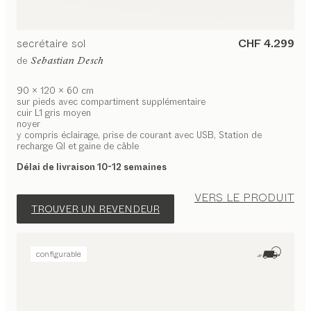
secrétaire
sol
CHF 4.299
de
Sebastian Desch
90 x 120 x 60 cm
sur pieds avec compartiment supplémentaire
cuir L1 gris moyen
noyer
y compris éclairage, prise de courant avec USB, Station de
recharge QI et gaine de câble
Délai de livraison 10-12 semaines
VERS LE PRODUIT
TROUVER UN REVENDEUR
configurable