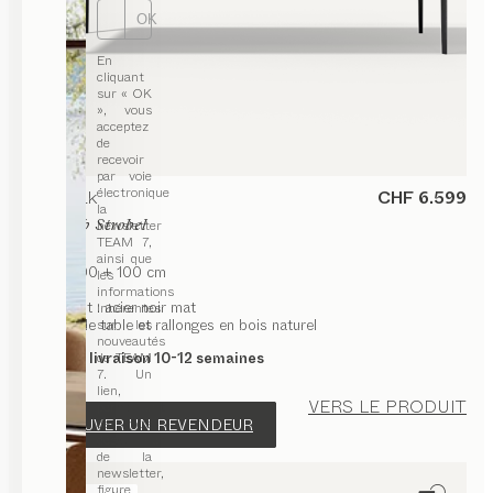
OK
En
cliquant
sur « OK
», vous
acceptez
de
recevoir
par voie
électronique
table
tak
CHF 6.599
la
de
Jacob Strobel
newsletter
TEAM 7,
ainsi que
200 x 100 + 100 cm
les
noyer
informations
piétement : acier noir mat
inhérentes
sur les
plateau de table et rallonges en bois naturel
nouveautés
de TEAM
Délai de livraison 10-12 semaines
7. Un
lien,
VERS LE PRODUIT
permettant
de vous
TROUVER UN REVENDEUR
désabonner
de la
newsletter,
figure