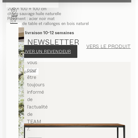
200 x 100 + 100 cm
chêne sauvage huile naturelle
Piétement : acier noir mat
plateau de table et rallonges en bois naturel
Délai de livraison 10-12 semaines
NEWSLETTER
VERS LE PRODUIT
TROUVER UN REVENDEUR
Inscrivez-
vous
pour
configurable
être
toujours
informé
de
l’actualité
de
TEAM
7.