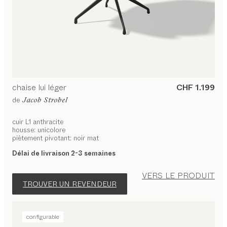
chaise
lui léger
CHF 1.199
de
Jacob Strobel
cuir L1 anthracite
housse: unicolore
piètement pivotant: noir mat
Délai de livraison 2-3 semaines
VERS LE PRODUIT
TROUVER UN REVENDEUR
configurable