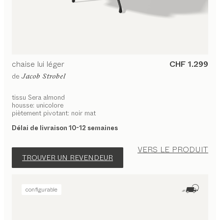
chaise
lui léger
CHF 1.299
de
Jacob Strobel
tissu Sera almond
housse: unicolore
piètement pivotant: noir mat
Délai de livraison 10-12 semaines
VERS LE PRODUIT
TROUVER UN REVENDEUR
configurable