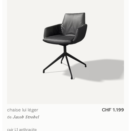
chaise
lui léger
CHF 1.199
de
Jacob Strobel
cuir L1 anthracite