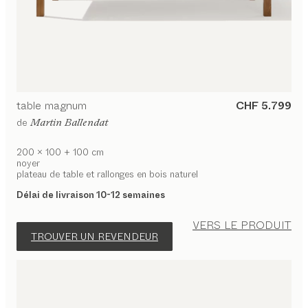
table
magnum
CHF 5.799
de
Martin Ballendat
200 x 100 + 100 cm
noyer
plateau de table et rallonges en bois naturel
Délai de livraison 10-12 semaines
VERS LE PRODUIT
TROUVER UN REVENDEUR