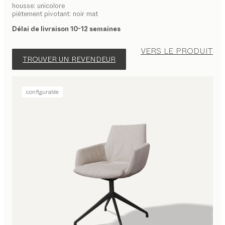
housse: unicolore
piètement pivotant: noir mat
Délai de livraison 10-12 semaines
VERS LE PRODUIT
TROUVER UN REVENDEUR
configurable