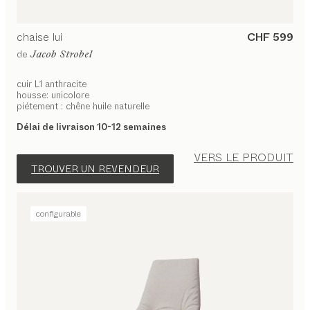
chaise
lui
CHF 599
de
Jacob Strobel
cuir L1 anthracite
housse: unicolore
piétement : chêne huile naturelle
Délai de livraison 10-12 semaines
VERS LE PRODUIT
TROUVER UN REVENDEUR
configurable