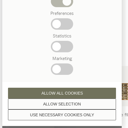
configurable
Termes
Preferences
favoris
Artisanat
Autrichien
Statistics
Design
de luxe
TEAM
7
World
Marketing
ALLOW ALL COOKIES
ALLOW SELECTION
table
nya
chaise
nya
rayonnage
fi
USE NECESSARY COOKIES ONLY
table
tak
CHF 5.999
de
Jacob Strobel