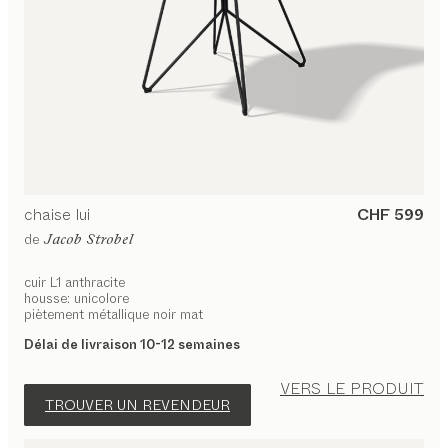
chaise
lui
CHF 599
de
Jacob Strobel
cuir L1 anthracite
housse: unicolore
piètement métallique noir mat
Délai de livraison 10-12 semaines
VERS LE PRODUIT
TROUVER UN REVENDEUR