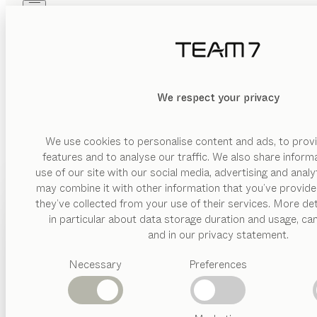
Skip to main content
Skip to page footer
PRODUITS
INSPIRATION
QUI SOMMES-NOUS
REVENDEUR
We respect your privacy
We use cookies to personalise content and ads, to provi
features and to analyse our traffic. We also share inform
use of our site with our social media, advertising and anal
may combine it with other information that you’ve provide
PRODUITS
they’ve collected from your use of their services. More det
in particular about data storage duration and usage, ca
INSPIRATION
Catégories
and in our privacy statement.
suggérées
QUI SOMMES-NOUS
Necessary
Preferences
Tables
Cuisines
REVENDEUR
Rayonnages
Lits