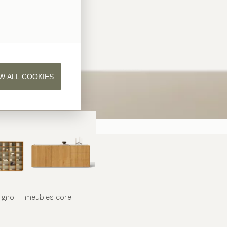
W ALL COOKIES
iligno
meubles
core