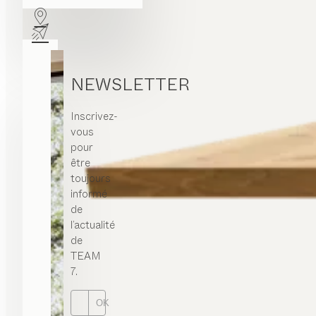
NEWSLETTER
Inscrivez-
vous
pour
être
toujours
informé
de
l’actualité
de
TEAM
7.
OK