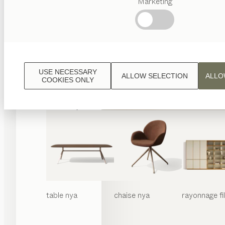
Marketing
Termes
favoris
Artisanat
Autrichien
Design
de
luxe
USE NECESSARY
ALLOW SELECTION
ALLO
TEAM
COOKIES ONLY
7
World
table
nya
chaise
nya
rayonnage
f