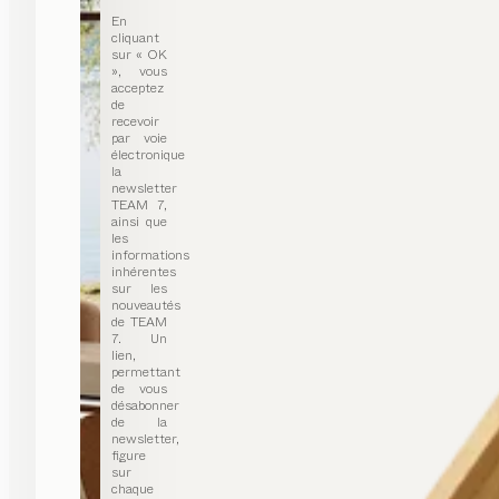
En
cliquant
sur « OK
», vous
acceptez
de
recevoir
par voie
électronique
la
newsletter
TEAM 7,
ainsi que
les
informations
inhérentes
sur les
nouveautés
de TEAM
7. Un
lien,
permettant
de vous
désabonner
de la
newsletter,
figure
sur
chaque