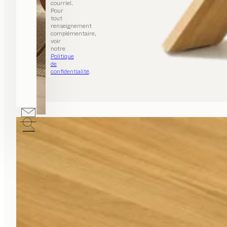
courriel.
Pour
tout
renseignement
complémentaire,
voir
notre
Politique
de
confidentialité
.