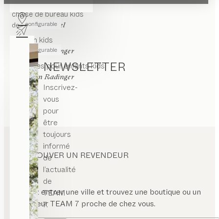
glable
n
chaise de bureau
kids
uteur
configurable
de
Jacob Strobel
roir
caisson
kids
configurable
de
ec
Stefan Radinger
lairage
NEWSLETTER
penderies pour enfants
kids
çade
de
Stefan Radinger
verte
Inscrivez-
ottant
vous
pour
ètement
cle
être
toujours
informé
TROUVER UN REVENDEUR
de
l’actualité
de
Veuillez entrer une ville et trouvez une boutique ou un
TEAM
revendeur TEAM 7 proche de chez vous.
7.