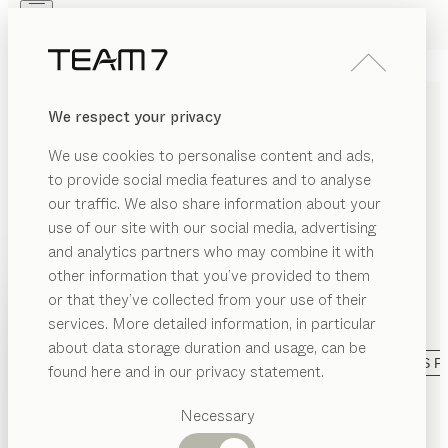
Skip to main content
Skip to page footer
PRODUITS
INSPIRATION
QUI SOMMES-NOUS
We respect your privacy
REVENDEUR
CHAMBRES D’ENFANT EN
We use cookies to personalise content and ads,
BOIS MASSIF
to provide social media features and to analyse
our traffic. We also share information about your
Nous aimons les enfants et savons à quel point un
use of our site with our social media, advertising
environnement naturel est important pour bien grandir.
and analytics partners who may combine it with
Nos meubles pour enfants sont donc en pur bois,
other information that you’ve provided to them
assemblés avec des colles sans formaldéhyde et leurs
PRODUITS
or that they’ve collected from your use of their
surfaces, traitées uniquement avec une huile
services. More detailed information, in particular
ÉGORIE
INSPIRATION
naturelle.
...lire plus
Catégories
about data storage duration and usage, can be
AFFICHER
s
suggérées
CATÉGORIE
MATÉRIAU
FINITION
TOUS LES F
QUI SOMMES-NOUS
found here and in our privacy statement.
fant
Tables
lit bébé
kids
 lits
REVENDEUR
uts
Cuisines
Necessary
configurable
de
Stefan Radinger
Rayonnages
reau
Lits