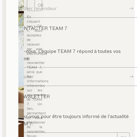
OK
Chercher revendeur
En
cliquant
sur « OK
CONTACTER TEAM 7
», vous
acceptez
de
recevoir
par voie
Écrivez-nous. L’équipe TEAM 7 répond à toutes vos
électronique
questions.
la
newsletter
TEAM 7,
ainsi que
Contacter
les
informations
inhérentes
sur les
nouveautés
NEWSLETTER
de TEAM
7. Un
lien,
permettant
Inscrivez-vous pour être toujours informé de l’actualité
de vous
désabonner
de TEAM 7.
de la
newsletter,
figure