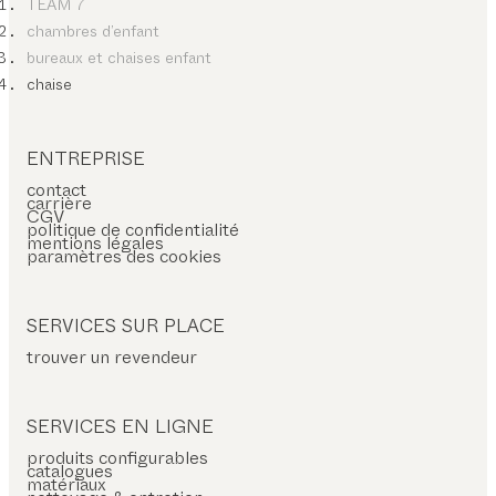
TEAM 7
chambres d’enfant
bureaux et chaises enfant
chaise
ENTREPRISE
contact
carrière
CGV
politique de confidentialité
mentions légales
paramètres des cookies
SERVICES SUR PLACE
trouver un revendeur
SERVICES EN LIGNE
produits configurables
catalogues
matériaux