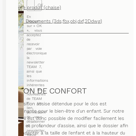
OK
Fiche produit (chaise)
En
CAD Documents (3ds,fbx,obj,dxf,2Ddwg)
cliquant
sur « OK
», vous
acceptez
de
recevoir
par voie
électronique
la
newsletter
TEAM 7,
ainsi que
les
informations
inhérentes
COCON DE CONFORT
sur les
nouveautés
de TEAM
Une position assise détendue pour le dos est
7. Un
lien,
déterminante pour le bien-être d’un enfant. Sur notre
permettant
de vous
chaise, il est donc possible de modifier facilement les
désabonner
hauteur et profondeur d’assise, ainsi que le dossier afin
de la
newsletter,
de les adapter à la taille de l’enfant et à la hauteur du
figure