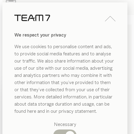
Skip to main content
Skip to page footer
PRODUITS
INSPIRATION
QUI SOMMES-NOUS
We respect your privacy
REVENDEUR
CHAISE DE BUREAU
kids
We use cookies to personalise content and ads,
de
Jacob Strobel
to provide social media features and to analyse
our traffic. We also share information about your
use of our site with our social media, advertising
Notre chaise pivotante kids est parfaitement adaptée
and analytics partners who may combine it with
au bureau enfant. Elle permet d’adopter une bonne
other information that you’ve provided to them
posture, quel que soit l’âge de l’enfant.
PRODUITS
or that they’ve collected from your use of their
CONFIGURER
services. More detailed information, in particular
INSPIRATION
Catégories
about data storage duration and usage, can be
COLORIS MÉTAL
suggérées
QUI SOMMES-NOUS
found here and in our privacy statement.
Tables
Plusieurs coloris métal pour personnaliser davantage
REVENDEUR
Cuisines
Necessary
vos aménagements.
Rayonnages
Lits