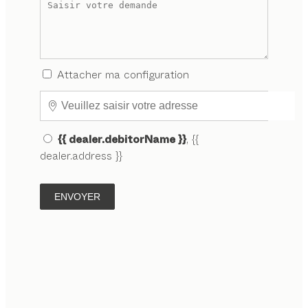
Attacher ma configuration
{{ dealer.debitorName }}
, {{
dealer.address }}
ENVOYER