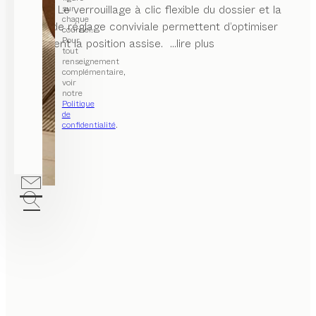
bureau. Le verrouillage à clic flexible du dossier et la
sur
chaque
bague de réglage conviviale permettent d’optimiser
courriel.
Pour
facilement la position assise.
...lire plus
tout
renseignement
complémentaire,
voir
notre
Politique
de
confidentialité
.