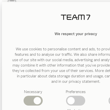
Skip to main content
Skip to page footer
PRODOTTI
ISPIRAZIONI
CHI SIAMO
RIVENDITORI
We respect your privacy
We use cookies to personalise content and ads, to provi
features and to analyse our traffic. We also share inform
use of our site with our social media, advertising and anal
may combine it with other information that you’ve provide
PRODOTTI
they’ve collected from your use of their services. More det
in particular about data storage duration and usage, ca
ISPIRAZIONI
Categorie
and in our privacy statement.
suggerite
CHI SIAMO
Necessary
Preferences
Tavoli
pranzo
RIVENDITORI
Cucine
Librerie
Letti