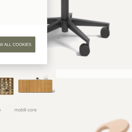
W ALL COOKIES
o
mobili
core