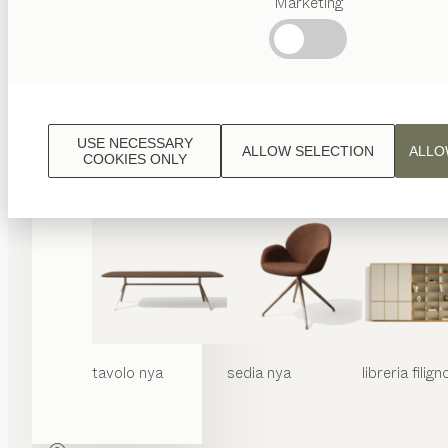
Marketing
Ricerche
frequenti
Artigianalità
Austriaca
Interior
Design
USE NECESSARY
ALLOW SELECTION
ALLO
TEAM
COOKIES ONLY
7 Welt
tavolo
nya
sedia
nya
libreria
filign