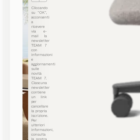
Cliccando
su “OK”,
acconsenti
a
ricevere
via e-
mail la
newsletter
TEAM 7
con
informazioni
e
aggiornamenti
sulle
novità
TEAM 7.
Ciascuna
newsletter
contiene
un link
per
cancellare
la propria
iscrizione.
Per
ulteriori
informazioni,
consulta
la nostra