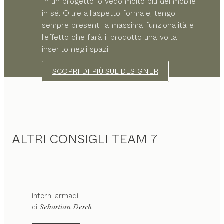
In un progetto io vedo molto più del mobile
in sé. Oltre all’aspetto formale, tengo
sempre presenti la massima funzionalità e
l’effetto che farà il prodotto una volta
inserito negli spazi.
SCOPRI DI PIÙ SUL DESIGNER
ALTRI CONSIGLI TEAM 7
interni armadi
di
Sebastian Desch