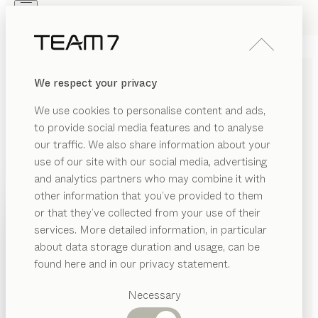
Skip to main content
Skip to page footer
PRODOTTI
ISPIRAZIONI
CHI SIAMO
We respect your privacy
RIVENDITORI
ARMADI AD ANTE
We use cookies to personalise content and ads,
BATTENTI
to provide social media features and to analyse
our traffic. We also share information about your
di
Sebastian Desch
use of our site with our social media, advertising
and analytics partners who may combine it with
Gli armadi ad ante battenti sono realizzati su misura,
other information that you’ve provided to them
PRODOTTI
per unire estetica e funzionalità. Versatili fin nei minimi
or that they’ve collected from your use of their
particolari, sono adattabili con precisione a qualsiasi
services. More detailed information, in particular
ISPIRAZIONI
esigenza architettonica e individuale.
Categorie
about data storage duration and usage, can be
suggerite
TROVA RIVENDITORE
CHI SIAMO
found here and in our privacy statement.
Tavoli
RIVENDITORI
ESSENZE
pranzo
Necessary
Cucine
Librerie