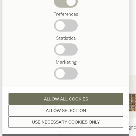
Letti
Se non diversamente indicato, tutte le superfici in
legno sono trattate con olio naturale.
Preferences
Ricerche
frequenti
Artigianalità
Statistics
Austriaca
Interior
Design
noce
TEAM
7
Marketing
Welt
noce selvatico
ALLOW ALL COOKIES
ALLOW SELECTION
USE NECESSARY COOKIES ONLY
tavolo
nya
sedia
nya
libreria
filign