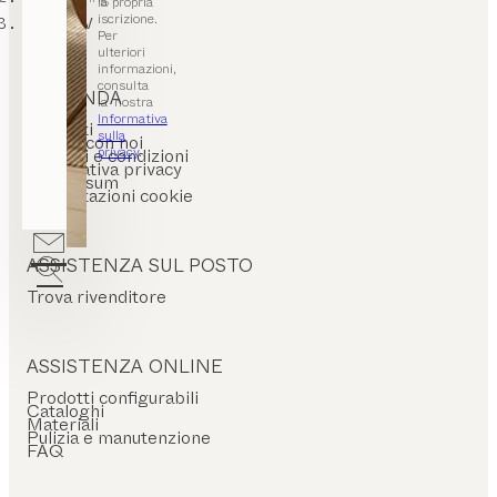
la propria
iscrizione.
Mobili TV
Per
ulteriori
informazioni,
consulta
L’AZIENDA
la nostra
Informativa
Contatti
sulla
Lavora con noi
privacy
.
Termini e condizioni
Informativa privacy
Impressum
Impostazioni cookie
ASSISTENZA SUL POSTO
Trova rivenditore
ASSISTENZA ONLINE
Prodotti configurabili
Cataloghi
Materiali
Pulizia e manutenzione
FAQ