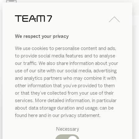
Skip to main content
Skip to page footer
PRODOTTI
ISPIRAZIONI
CHI SIAMO
We respect your privacy
RIVENDITORI
We use cookies to personalise content and ads,
to provide social media features and to analyse
our traffic. We also share information about your
use of our site with our social media, advertising
and analytics partners who may combine it with
other information that you’ve provided to them
PRODOTTI
or that they’ve collected from your use of their
services. More detailed information, in particular
ISPIRAZIONI
Categorie
about data storage duration and usage, can be
suggerite
CHI SIAMO
found here and in our privacy statement.
ELEGANTI MOBILI TV E
Tavoli
RIVENDITORI
pranzo
Necessary
MENSOLE IN LEGNO
Cucine
Librerie