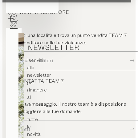
TROVA RIVENDITORE
Inserisci una località e trova un punto vendita TEAM 7
o un rivenditore nelle tue vicinanze.
NEWSLETTER
Iscriviti
Ricerca rivenditori
alla
newsletter
CONTATTA TEAM 7
per
rimanere
al
Scrivici un messaggio, il nostro team è a disposizione
corrente
per rispondere alle tue domande.
su
tutte
le
Contatti
novità