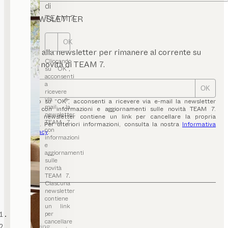
di
TEAM 7.
NEWSLETTER
OK
Iscriviti alla newsletter per rimanere al corrente su
Cliccando
tutte le novità di TEAM 7.
su “OK”,
acconsenti
a
OK
ricevere
via e-
Cliccando su “OK”, acconsenti a ricevere via e-mail la newsletter
mail la
TEAM 7 con informazioni e aggiornamenti sulle novità TEAM 7.
newsletter
Ciascuna newsletter contiene un link per cancellare la propria
TEAM 7
iscrizione. Per ulteriori informazioni, consulta la nostra
Informativa
con
sulla privacy
.
informazioni
e
aggiornamenti
sulle
novità
TEAM 7.
Ciascuna
newsletter
contiene
un link
TEAM 7
per
cancellare
Mobili living