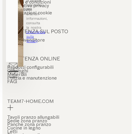
la propria
Termini e condizioni
Informativa privacy
iscrizione.
Impressum
Per
Impostazioni cookie
ulteriori
informazioni,
consulta
la nostra
ASSISTENZA SUL POSTO
Informativa
sulla
Trova rivenditore
privacy
.
ASSISTENZA ONLINE
Prodotti configurabili
Cataloghi
Materiali
Pulizia e manutenzione
FAQ
TEAM7-HOME.COM
Tavoli pranzo allungabili
Sedie zona pranzo
Panche zona pranzo
Cucine in legno
Letti