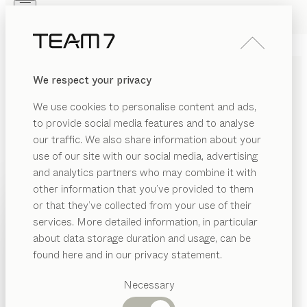
Skip to main content
Skip to page footer
PRODOTTI
ISPIRAZIONI
CHI SIAMO
We respect your privacy
RIVENDITORI
SEDIE DA SCRIVANIA
We use cookies to personalise content and ads,
ERGONOMICHE IN LEGNO
to provide social media features and to analyse
MASSELLO
our traffic. We also share information about your
use of our site with our social media, advertising
and analytics partners who may combine it with
La sedia da scrivania è una compagna essenziale nelle
other information that you’ve provided to them
giornate lavorative e gioca un ruolo decisivo per il
PRODOTTI
or that they’ve collected from your use of their
comfort e l’ergonomia. Le sedie da scrivania offrono un
services. More detailed information, in particular
ERIALE
comfort eccezionale integrandosi armoniosamente
ISPIRAZIONI
Categorie
about data storage duration and usage, can be
nell’estetica dello spazio circostante.
...leggi di più
MOSTRA
tallo
suggerite
CHI SIAMO
found here and in our privacy statement.
MATERIALE
FINITURA
TUTTI I FILTRI
Tavoli
lle
RIVENDITORI
sedia girevole per ufficio
lui léger
pranzo
Necessary
ssuto
Cucine
Configurabile
di
Jacob Strobel
Librerie