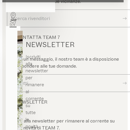
o un rivenditore nelle tue vicinanze.
Ricerca rivenditori
CONTATTA TEAM 7
NEWSLETTER
Iscriviti
Scrivici un messaggio, il nostro team è a disposizione
alla
per rispondere alle tue domande.
newsletter
per
Contatti
rimanere
al
corrente
NEWSLETTER
su
tutte
le
Iscriviti alla newsletter per rimanere al corrente su
novità
tutte le novità di TEAM 7.