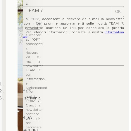
di
TEAM 7.
OK
Cliccando su “OK”, acconsenti a ricevere via e-mail la newsletter
TEAM 7 con informazioni e aggiornamenti sulle novità TEAM 7.
OK
Ciascuna newsletter contiene un link per cancellare la propria
iscrizione. Per ulteriori informazioni, consulta la nostra
Informativa
Cliccando
sulla privacy
.
su “OK”,
acconsenti
a
ricevere
via e-
mail la
newsletter
TEAM 7
con
informazioni
e
TEAM 7
aggiornamenti
Mobili ufficio
sulle
novità
Sedie da scrivania
TEAM 7.
Ciascuna
newsletter
contiene
L’AZIENDA
un link
per
Contatti
cancellare
Lavora con noi