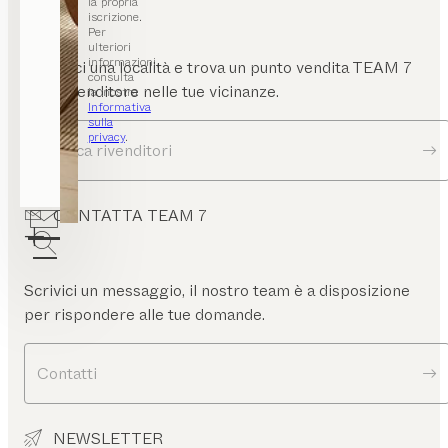
la propria
iscrizione.
Per
ulteriori
informazioni,
Inserisci una località e trova un punto vendita TEAM 7
consulta
o un rivenditore nelle tue vicinanze.
la nostra
Informativa
sulla
privacy
.
Ricerca rivenditori
CONTATTA TEAM 7
Scrivici un messaggio, il nostro team è a disposizione
per rispondere alle tue domande.
Contatti
NEWSLETTER