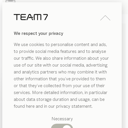
Skip to main content
Skip to page footer
PRODOTTI
ISPIRAZIONI
CHI SIAMO
We respect your privacy
RIVENDITORI
SEDIE TEAM 7 IN LEGNO
We use cookies to personalise content and ads,
MASSELLO PER LA ZONA
to provide social media features and to analyse
PRANZO
our traffic. We also share information about your
use of our site with our social media, advertising
and analytics partners who may combine it with
Ergonomia, comfort e resistenza sono l’essenza di
other information that you’ve provided to them
tutte le nostre sedie. Già nella fase di sviluppo
PRODOTTI
or that they’ve collected from your use of their
vengono ampiamente testate nel nostro laboratorio di
services. More detailed information, in particular
ERIALE
verifica interno
...leggi di più
ISPIRAZIONI
Categorie
about data storage duration and usage, can be
MOSTRA
MATERIALE
FINITURA
TUTTI I FILTRI
ssuto
suggerite
CHI SIAMO
found here and in our privacy statement.
sedia
nya
Tavoli
lle
Configurabile
di
RIVENDITORI
Stephanie Jasny
pranzo
Necessary
gno
Cucine
sedia
lui
gambe in legno
Librerie