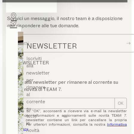
Scrivici un messaggio, il nostro team è a disposizione
per rispondere alle tue domande.
Contatti
NEWSLETTER
Iscriviti
NEWSLETTER
alla
newsletter
per
Iscriviti alla newsletter per rimanere al corrente su
rimanere
tutte le novità di TEAM 7.
al
corrente
OK
su
Cliccando su “OK”, acconsenti a ricevere via e-mail la newsletter
tutte
TEAM 7 con informazioni e aggiornamenti sulle novità TEAM 7.
Ciascuna newsletter contiene un link per cancellare la propria
le
iscrizione. Per ulteriori informazioni, consulta la nostra
Informativa
sulla privacy
.
novità