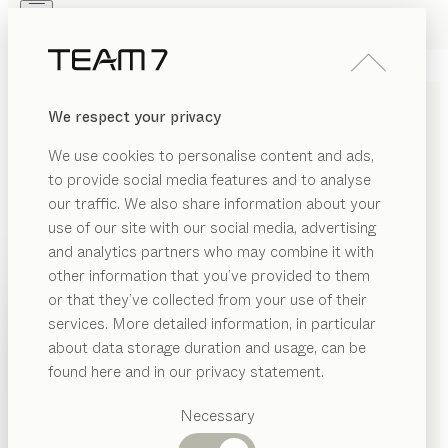
Skip to main content
Skip to page footer
PRODOTTI
ISPIRAZIONI
CHI SIAMO
We respect your privacy
RIVENDITORI
ELEGANTI TOELETTE IN
We use cookies to personalise content and ads,
LEGNO MASSELLO
to provide social media features and to analyse
our traffic. We also share information about your
Le toelette in legno massello TEAM 7 completano con
use of our site with our social media, advertising
stile e personalità la zona notte. Il loro design
and analytics partners who may combine it with
attentamente studiato, l’artigianalità tradizionale e i
other information that you’ve provided to them
dettagli curati creano un angolo che invita al
PRODOTTI
or that they’ve collected from your use of their
benessere.
services. More detailed information, in particular
ERIALE
ISPIRAZIONI
Categorie
MATERIALE
FINITURA
TUTTI I FILTRI
about data storage duration and usage, can be
MOSTRA
gno
suggerite
CHI SIAMO
inserto toeletta
found here and in our privacy statement.
di
Tavoli
Sebastian Desch
lle
RIVENDITORI
pranzo
Necessary
consolle toeletta
riletto
Cucine
TURA
Librerie
di
Kai Stania