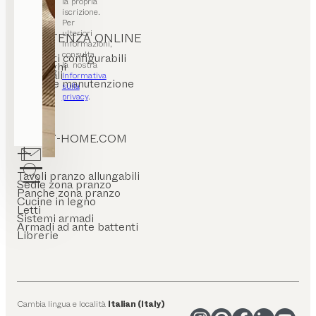
la propria
iscrizione.
Per
ulteriori
ASSISTENZA ONLINE
informazioni,
consulta
Prodotti configurabili
la nostra
Cataloghi
Materiali
Informativa
Pulizia e manutenzione
sulla
FAQ
privacy
.
TEAM7-HOME.COM
Tavoli pranzo allungabili
Sedie zona pranzo
Panche zona pranzo
Cucine in legno
Letti
Sistemi armadi
Armadi ad ante battenti
Librerie
Cambia lingua e località
Italian (Italy)