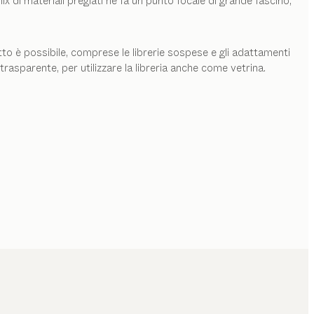
ix di materiali pregiati ne fa un punto focale di grande fascino,
tutto è possibile, comprese le librerie sospese e gli adattamenti
 trasparente, per utilizzare la libreria anche come vetrina.