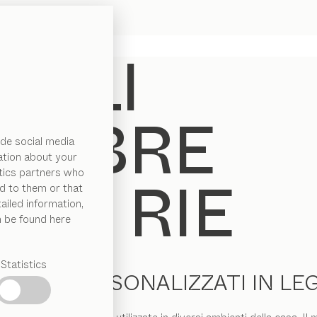
de social media
ation about your
ytics partners who
d to them or that
ailed information,
n be found here
Statistics
CAFFALI PERSONALIZZATI IN L