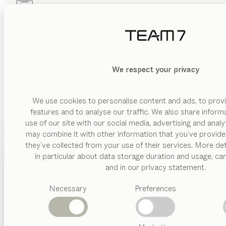
Skip to main content
Skip to page footer
PRODOTTI
ISPIRAZIONI
CHI SIAMO
RIVENDITORI
MATERIALE
We respect your privacy
CANCELLA
MOSTRA
legno
vetro
We use cookies to personalise content and ads, to provi
features and to analyse our traffic. We also share inform
ceramica
use of our site with our social media, advertising and anal
may combine it with other information that you’ve provide
FINITURA
PRODOTTI
they’ve collected from your use of their services. More det
in particular about data storage duration and usage, ca
frontale
ISPIRAZIONI
Categorie
aperto
and in our privacy statement.
suggerite
anta
CHI SIAMO
battente
Necessary
Preferences
Tavoli
LIBRERIE E S
pranzo
RIVENDITORI
anta
Cucine
intelaiata
Librerie
Letti