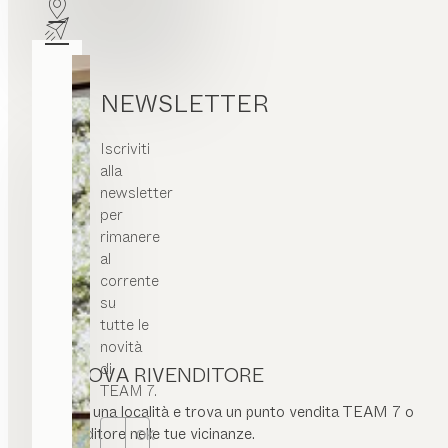
NEWSLETTER
Iscriviti
alla
newsletter
per
rimanere
al
corrente
su
tutte le
novità
di
TROVA RIVENDITORE
TEAM 7.
Inserisci una località e trova un punto vendita TEAM 7 o
un rivenditore nelle tue vicinanze.
OK