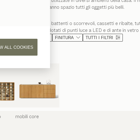
onali e possono essere utilizzate in diversi ambienti della casa. Il m
nel quale troveranno spazio tutti gli oggetti più belli.
i più articolate con ante battenti o scorrevoli, cassetti e ribalte, 
 in vetro possono essere dotati di punti luce a LED e di ante in vetro
MATERIALE
FINITURA
TUTTI I FILTRI
W ALL COOKIES
o
mobili
core