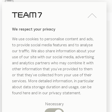
Skip to main content
Skip to page footer
PRODOTTI
ISPIRAZIONI
CHI SIAMO
We respect your privacy
RIVENDITORI
LIBRERIE E SCAFFALI
We use cookies to personalise content and ads,
PERSONALIZZATI IN
to provide social media features and to analyse
LEGNO MASSELLO
our traffic. We also share information about your
use of our site with our social media, advertising
and analytics partners who may combine it with
Le librerie in legno massello TEAM 7 sono versatili e
other information that you’ve provided to them
multifunzionali e possono essere utilizzate in diversi
PRODOTTI
or that they’ve collected from your use of their
ambienti della casa. Il mix di materiali pregiati ne fa un
services. More detailed information, in particular
ERIALE
punto focale di grande fascino, nel quale troveranno
ISPIRAZIONI
Categorie
about data storage duration and usage, can be
spazio tutti gli oggetti più belli.
...leggi di più
MOSTRA
gno
suggerite
CHI SIAMO
found here and in our privacy statement.
MATERIALE
FINITURA
TUTTI I FILTRI
Tavoli
tro
RIVENDITORI
libreria
filigno
pranzo
Necessary
ramica
Cucine
di
Dominik Tesseraux
Librerie