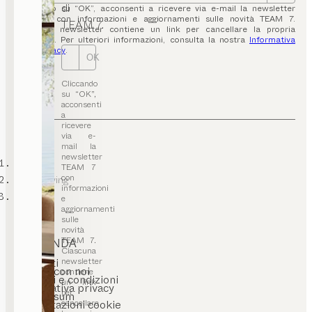
di
Cliccando su “OK”, acconsenti a ricevere via e-mail la newsletter
TEAM 7 con informazioni e aggiornamenti sulle novità TEAM 7.
TEAM 7.
Ciascuna newsletter contiene un link per cancellare la propria
iscrizione. Per ulteriori informazioni, consulta la nostra
Informativa
sulla privacy
.
OK
Cliccando
su “OK”,
acconsenti
a
ricevere
via e-
mail la
newsletter
TEAM 7
TEAM 7
con
Mobili living
informazioni
Librerie
e
aggiornamenti
sulle
novità
TEAM 7.
L’AZIENDA
Ciascuna
newsletter
Contatti
Lavora con noi
contiene
Termini e condizioni
un link
Informativa privacy
per
Impressum
cancellare
Impostazioni cookie