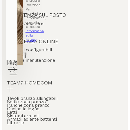
la propria
iscrizione.
Per
ulteriori
ASSISTENZA SUL POSTO
informazioni,
consulta
Trova rivenditore
la nostra
Informativa
sulla
privacy
.
ASSISTENZA ONLINE
Prodotti configurabili
Cataloghi
Materiali
Pulizia e manutenzione
FAQ
TEAM7-HOME.COM
Tavoli pranzo allungabili
Sedie zona pranzo
Panche zona pranzo
Cucine in legno
Letti
Sistemi armadi
Armadi ad ante battenti
Librerie