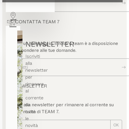
Ricerca rivenditori
CONTATTA TEAM 7
NEWSLETTER
Scrivici un messaggio, il nostro team è a disposizione
per rispondere alle tue domande.
Iscriviti
alla
Contatti
newsletter
per
rimanere
NEWSLETTER
al
corrente
su
Iscriviti alla newsletter per rimanere al corrente su
tutte
tutte le novità di TEAM 7.
le
novità
OK