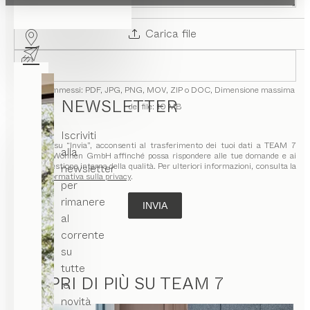
Carica file
Formati ammessi: PDF, JPG, PNG, MOV, ZIP o DOC,
Dimensione massima
NEWSLETTER
del file: 10 MB
Iscriviti
Cliccando su “Invia”, acconsenti al trasferimento dei tuoi dati a TEAM 7
alla
Natürlich Wohnen GmbH affinché possa rispondere alle tue domande e ai
fini della gestione interna della qualità. Per ulteriori informazioni, consulta la
newsletter
nostra
Informativa sulla privacy
.
per
rimanere
INVIA
al
corrente
su
tutte
SCOPRI DI PIÙ SU TEAM 7
le
novità