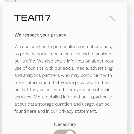
Skip to main content
Skip to page footer
PRODOTTI
ISPIRAZIONI
CHI SIAMO
We respect your privacy
RIVENDITORI
We use cookies to personalise content and ads,
to provide social media features and to analyse
CONTATTACI
our traffic. We also share information about your
use of our site with our social media, advertising
*Campo obbligatorio
and analytics partners who may combine it with
other information that you’ve provided to them
Oggetto della richiesta *
PRODOTTI
or that they’ve collected from your use of their
services. More detailed information, in particular
ISPIRAZIONI
Categorie
Selezionare *
about data storage duration and usage, can be
suggerite
CHI SIAMO
found here and in our privacy statement.
Tavoli
RIVENDITORI
pranzo
Necessary
Cucine
Librerie