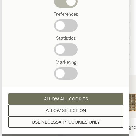
Letti
Preferences
Ricerche
frequenti
Artigianalità
Statistics
Austriaca
Interior
Design
TEAM
7
Marketing
Welt
Stato *
ALLOW ALL COOKIES
ALLOW SELECTION
USE NECESSARY COOKIES ONLY
tavolo
nya
sedia
nya
libreria
filign