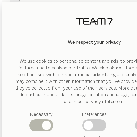
Skip to main content
Skip to page footer
PRODOTTI
ISPIRAZIONI
CHI SIAMO
RIVENDITORI
MATERIALE
We respect your privacy
CANCELLA
MOSTRA
legno
We use cookies to personalise content and ads, to provi
FINITURA
features and to analyse our traffic. We also share inform
use of our site with our social media, advertising and anal
con
ruote
may combine it with other information that you’ve provide
PRODOTTI
they’ve collected from your use of their services. More det
sospeso
in particular about data storage duration and usage, ca
ISPIRAZIONI
Categorie
and in our privacy statement.
suggerite
CHI SIAMO
Necessary
Preferences
Tavoli
MOBILI IN MASSEL
pranzo
RIVENDITORI
Cucine
Librerie
Letti