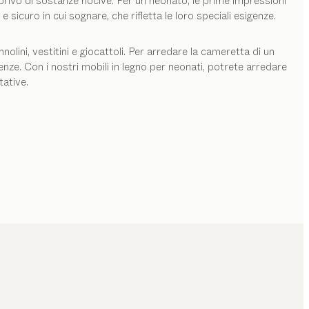
 privo di sostanze nocive. Per un neonato, le prime impressioni
curo in cui sognare, che rifletta le loro speciali esigenze.
olini, vestitini e giocattoli. Per arredare la cameretta di un
enze. Con i nostri mobili in legno per neonati, potrete arredare
tative.