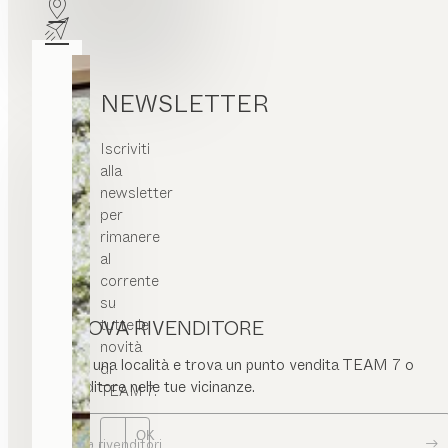
NEWSLETTER
Iscriviti
alla
newsletter
per
rimanere
al
corrente
su
tutte le
TROVA RIVENDITORE
novità
Inserisci una località e trova un punto vendita TEAM 7 o
di
un rivenditore nelle tue vicinanze.
TEAM 7.
OK
Ricerca rivenditori