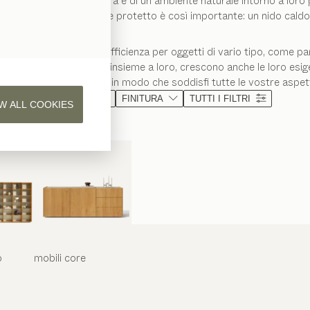
 bisogno di protezione, cura e di un ambiente naturale intorno a loro
 contesto armonioso e protetto è così importante: un nido caldo e si
i e offrire spazio a sufficienza per oggetti di vario tipo, come pann
imi crescono in fretta e, insieme a loro, crescono anche le loro esig
eretta del vostro bebè in modo che soddisfi tutte le vostre aspet
MATERIALE
FINITURA
TUTTI I FILTRI
W ALL COOKIES
o
mobili
core