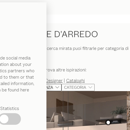
IDEE D'ARREDO
 ambientazioni: per una ricerca mirata puoi filtrarle per categoria d
de social media
ation about your
Trova altre ispirazioni:
ytics partners who
d to them or that
Designer
|
Cataloghi
ailed information,
STANZA
CATEGORIA
n be found here
Statistics