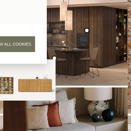
W ALL COOKIES
o
mobili
core