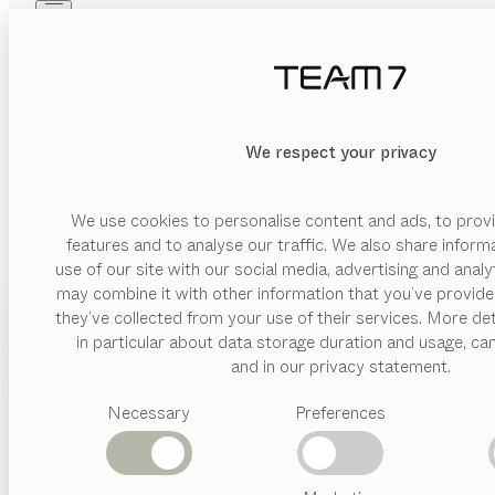
Skip to main content
Skip to page footer
PRODOTTI
ISPIRAZIONI
CHI SIAMO
RIVENDITORI
We respect your privacy
Lasciati ispirare dalle nostre
We use cookies to personalise content and ads, to provi
features and to analyse our traffic. We also share inform
use of our site with our social media, advertising and anal
may combine it with other information that you’ve provide
PRODOTTI
they’ve collected from your use of their services. More det
in particular about data storage duration and usage, ca
ISPIRAZIONI
Categorie
and in our privacy statement.
suggerite
CHI SIAMO
Necessary
Preferences
Tavoli
pranzo
RIVENDITORI
Cucine
Librerie
Letti