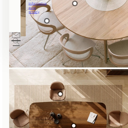
Informativa
sulla
privacy
.