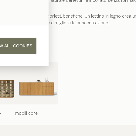
ità e protezione. Il legno naturale dei lettini è incollato senza form
 le sue numerose proprietà benefiche. Un lettino in legno crea un
ristoratore e migliora la concentrazione.
W ALL COOKIES
o
mobili
core