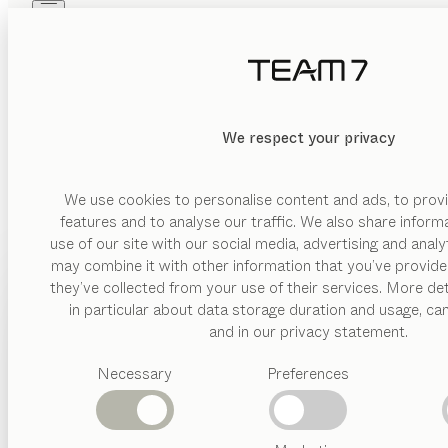
Skip to main content
Skip to page footer
PRODOTTI
ISPIRAZIONI
CHI SIAMO
RIVENDITORI
We respect your privacy
We use cookies to personalise content and ads, to provi
features and to analyse our traffic. We also share inform
use of our site with our social media, advertising and anal
may combine it with other information that you’ve provide
PRODOTTI
they’ve collected from your use of their services. More det
in particular about data storage duration and usage, ca
ISPIRAZIONI
Categorie
and in our privacy statement.
suggerite
CHI SIAMO
Necessary
Preferences
Tavoli
LETTI IN LEGNO M
pranzo
RIVENDITORI
Cucine
Librerie
Letti