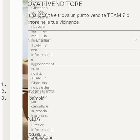
TROVA RIVENDITORE
Cliccando
su “OK”,
Inserisci una località e trova un punto vendita TEAM 7 o
acconsenti
un rivenditore nelle tue vicinanze.
a
ricevere
via e-
mail la
Ricerca rivenditori
newsletter
TEAM 7
con
informazioni
e
aggiornamenti
sulle
novità
TEAM 7.
Ciascuna
TEAM 7
newsletter
Mobili per cameretta
contiene
un link
Letti per bambini
per
cancellare
la propria
iscrizione.
L’AZIENDA
Per
ulteriori
informazioni,
Contatti
Lavora con noi
consulta
Termini e condizioni
la nostra