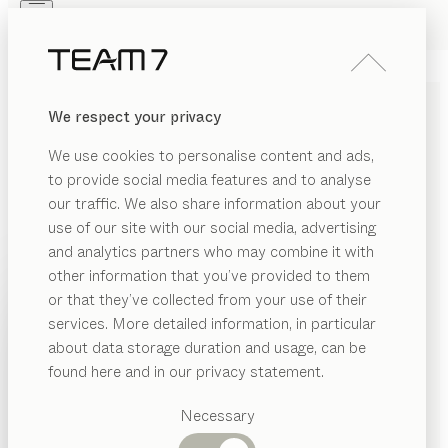
Skip to main content
Skip to page footer
PRODUITS
INSPIRATION
QUI SOMMES-NOUS
We respect your privacy
REVENDEUR
LITS D’ENFANT EN BOIS
We use cookies to personalise content and ads,
MASSIF SÛRS ET STABLES
to provide social media features and to analyse
our traffic. We also share information about your
Les lits d’enfant en bois sont source de chaleur, de
use of our site with our social media, advertising
confort et de bien-être. Le bois naturel utilisé dans leur
and analytics partners who may combine it with
fabrication est assemblé avec des colles exemptes de
other information that you’ve provided to them
formaldéhyde et ses surfaces, traitées uniquement
PRODUITS
or that they’ve collected from your use of their
avec une huile naturelle.
...lire plus
services. More detailed information, in particular
INSPIRATION
Catégories
lits
kids
about data storage duration and usage, can be
suggérées
configurable
QUI SOMMES-NOUS
de
Stefan Radinger
found here and in our privacy statement.
Tables
lits d’enfant
kids
lit caverne
REVENDEUR
Cuisines
Necessary
configurable
de
Stefan Radinger
Rayonnages
Lits