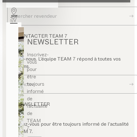
Chercher revendeur
CONTACTER TEAM 7
NEWSLETTER
Inscrivez-
Écrivez-nous. L’équipe TEAM 7 répond à toutes vos
vous
questions.
pour
être
toujours
Contacter
informé
de
NEWSLETTER
l’actualité
de
TEAM
Inscrivez-vous pour être toujours informé de l’actualité
7.
de TEAM 7.