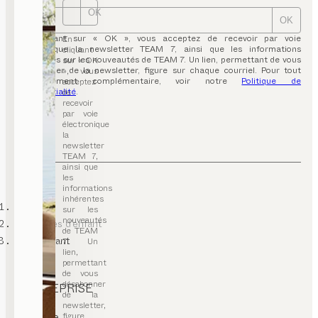
OK
OK
En cliquant sur « OK », vous acceptez de recevoir par voie
En
électronique la newsletter TEAM 7, ainsi que les informations
cliquant
inhérentes sur les nouveautés de TEAM 7. Un lien, permettant de vous
sur « OK
désabonner de la newsletter, figure sur chaque courriel. Pour tout
», vous
renseignement complémentaire, voir notre
Politique de
acceptez
confidentialité
.
de
recevoir
par voie
électronique
la
newsletter
TEAM 7,
ainsi que
les
informations
inhérentes
TEAM 7
sur les
nouveautés
chambres d’enfant
de TEAM
lits d’enfant
7. Un
lien,
permettant
de vous
désabonner
ENTREPRISE
de la
newsletter,
contact
carrière
figure