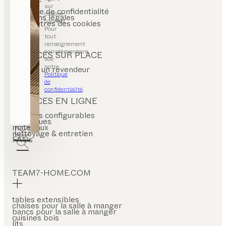
CGV
sur
politique de confidentialité
chaque
mentions légales
courriel.
paramètres des cookies
Pour
tout
renseignement
complémentaire,
SERVICES SUR PLACE
voir
notre
trouver un revendeur
Politique
de
confidentialité
.
SERVICES EN LIGNE
produits configurables
catalogues
matériaux
nettoyage & entretien
FAQs
TEAM7-HOME.COM
tables extensibles
chaises pour la salle à manger
bancs pour la salle à manger
cuisines bois
lits