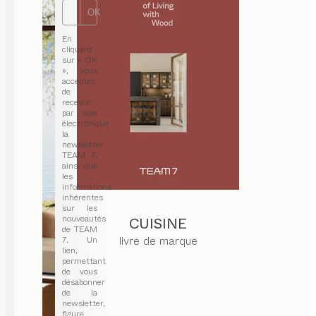
OK
En
cliquant
sur « OK
», vous
acceptez
de
recevoir
par voie
électronique
la
newsletter
TEAM 7,
ainsi que
les
informations
inhérentes
sur les
nouveautés
CUISINE
de TEAM
livre de marque
7. Un
lien,
permettant
de vous
désabonner
de la
newsletter,
figure