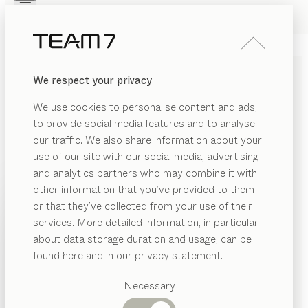
Skip to main content
Skip to page footer
PRODUITS
INSPIRATION
QUI SOMMES-NOUS
We respect your privacy
REVENDEUR
We use cookies to personalise content and ads,
CATALOGUES TEAM 7
to provide social media features and to analyse
our traffic. We also share information about your
The Art of Living with Wood. TEAM 7 se distingue par
use of our site with our social media, advertising
son engagement en faveur d’un mode de vie durable
and analytics partners who may combine it with
et exigeant. Découvrez le design qui cohabite avec la
other information that you’ve provided to them
PRODUITS
nature.
or that they’ve collected from your use of their
services. More detailed information, in particular
INSPIRATION
Catégories
about data storage duration and usage, can be
suggérées
QUI SOMMES-NOUS
found here and in our privacy statement.
Tables
REVENDEUR
Cuisines
Necessary
Rayonnages
Lits