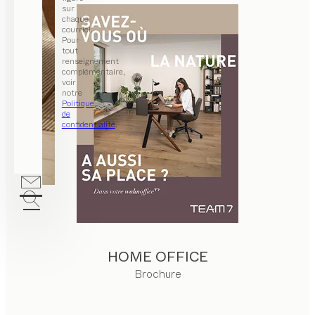
sur
chaque
courriel.
Pour
tout
renseignement
complémentaire,
voir
notre
Politique
de
confidentialité
.
HOME OFFICE
Brochure