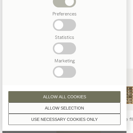
Termes
Preferences
favoris
Artisanat
Autrichien
Statistics
Design
de luxe
TEAM
7
World
Marketing
NOUVEAUTÉS
2026 / 2027
ALLOW ALL COOKIES
ALLOW SELECTION
table
nya
chaise
nya
rayonnage
fi
USE NECESSARY COOKIES ONLY