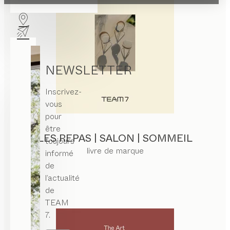
NEWSLETTER
Inscrivez-
vous
pour
être
LES REPAS | SALON | SOMMEIL
toujours
livre de marque
informé
de
l’actualité
de
TEAM
7.