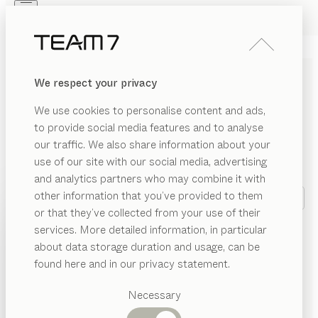
Skip to main content
Skip to page footer
PRODUITS
INSPIRATION
QUI SOMMES-NOUS
We respect your privacy
REVENDEUR
We use cookies to personalise content and ads,
to provide social media features and to analyse
TROUVER UN
our traffic. We also share information about your
REVENDEUR
use of our site with our social media, advertising
and analytics partners who may combine it with
other information that you’ve provided to them
PRODUITS
or that they’ve collected from your use of their
services. More detailed information, in particular
INSPIRATION
CUISINE
SALON
Catégories
about data storage duration and usage, can be
suggérées
QUI SOMMES-NOUS
found here and in our privacy statement.
Tables
REVENDEUR
Cuisines
Necessary
Rayonnages
Lits