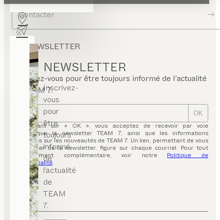
Contacter
NEWSLETTER
NEWSLETTER
Inscrivez-vous pour être toujours informé de l’actualité
Inscrivez-
de TEAM 7.
vous
pour
OK
être
En cliquant sur « OK », vous acceptez de recevoir par voie
électronique la newsletter TEAM 7, ainsi que les informations
toujours
inhérentes sur les nouveautés de TEAM 7. Un lien, permettant de vous
informé
désabonner de la newsletter, figure sur chaque courriel. Pour tout
renseignement complémentaire, voir notre
Politique de
de
confidentialité
.
l’actualité
de
TEAM
7.