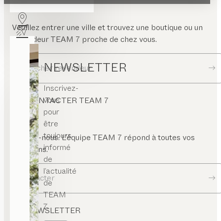
Veuillez entrer une ville et trouvez une boutique ou un
revendeur TEAM 7 proche de chez vous.
NEWSLETTER
Chercher revendeur
Inscrivez-
vous
CONTACTER TEAM 7
pour
être
toujours
Écrivez-nous. L’équipe TEAM 7 répond à toutes vos
informé
questions.
de
l’actualité
Contacter
de
TEAM
7.
NEWSLETTER