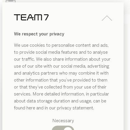
Skip to main content
Skip to page footer
PRODUITS
INSPIRATION
QUI SOMMES-NOUS
We respect your privacy
REVENDEUR
We use cookies to personalise content and ads,
to provide social media features and to analyse
our traffic. We also share information about your
use of our site with our social media, advertising
and analytics partners who may combine it with
other information that you’ve provided to them
PRODUITS
or that they’ve collected from your use of their
services. More detailed information, in particular
INSPIRATION
Catégories
about data storage duration and usage, can be
suggérées
QUI SOMMES-NOUS
found here and in our privacy statement.
SYSTÈMES DE LIT ET
Tables
REVENDEUR
Cuisines
Necessary
MATELAS - SE REPOSER.
Rayonnages
Lits