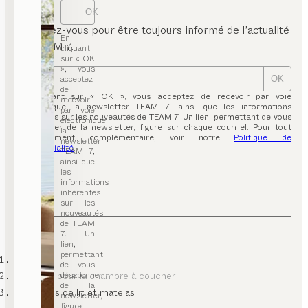
OK
Inscrivez-vous pour être toujours informé de l’actualité
En
de TEAM 7.
cliquant
sur « OK
», vous
acceptez
OK
de
En cliquant sur « OK », vous acceptez de recevoir par voie
recevoir
électronique la newsletter TEAM 7, ainsi que les informations
par voie
inhérentes sur les nouveautés de TEAM 7. Un lien, permettant de vous
électronique
désabonner de la newsletter, figure sur chaque courriel. Pour tout
la
renseignement complémentaire, voir notre
Politique de
newsletter
confidentialité
.
TEAM 7,
ainsi que
les
informations
inhérentes
sur les
nouveautés
de TEAM
7. Un
lien,
permettant
TEAM 7
de vous
meubles pour la chambre à coucher
désabonner
de la
systèmes de lit et matelas
newsletter,
figure