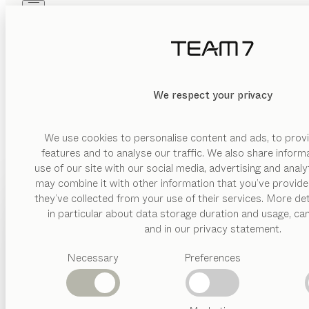
Skip to main content
Skip to page footer
PRODUKTE
INSPIRATION
ÜBER UNS
HÄNDLER
We respect your privacy
The Art of Living with Wood. Die Welt von TEAM 7 ist g
We use cookies to personalise content and ads, to provi
features and to analyse our traffic. We also share inform
use of our site with our social media, advertising and anal
may combine it with other information that you’ve provide
PRODUKTE
they’ve collected from your use of their services. More det
in particular about data storage duration and usage, ca
INSPIRATION
Vorgeschlagene
and in our privacy statement.
Kategorien
ÜBER UNS
Necessary
Preferences
Esstische
Küchen
HÄNDLER
Regale
Betten
Abverkauf