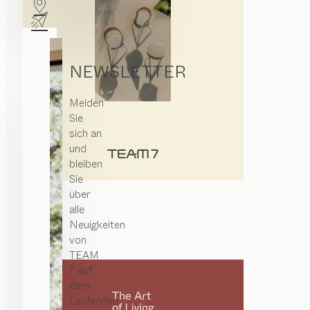
NEWSLETTER
Melden
Sie
sich an
und
bleiben
Sie
über
alle
Neuigkeiten
von
TEAM
7 auf
dem
Laufenden.