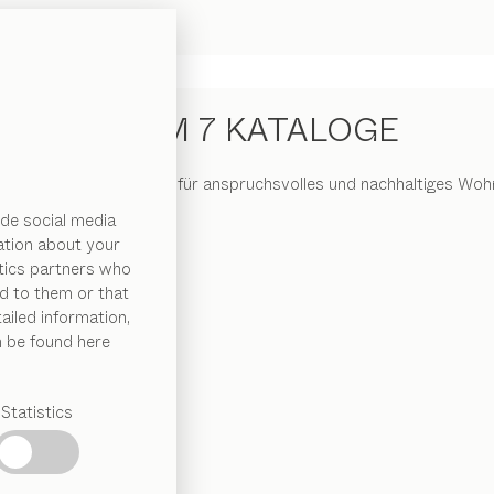
TEAM 7 KATALOGE
eprägt von der Hingabe für anspruchsvolles und nachhaltiges Wohn
de social media
ation about your
ytics partners who
d to them or that
ailed information,
n be found here
Statistics