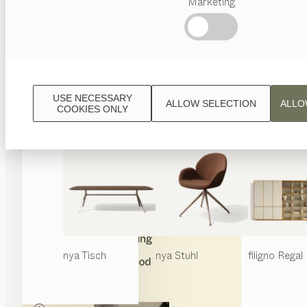
Marketing
Beliebte
Begriffe
Österreichisches
Handwerk
Interior
Design
USE NECESSARY
ALLOW SELECTION
ALLO
TEAM
COOKIES ONLY
7 Welt
nya
Tisch
nya
Stuhl
filigno
Regal