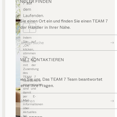
HÄNDLER FINDEN
7 auf
dem
Laufenden.
Geben Sie einen Ort ein und finden Sie einen TEAM 7
Store oder Händler in Ihrer Nähe.
OK
Indem
Sie auf
Zur Händlersuche
„OK“
klicken,
stimmen
Sie zu,
TEAM 7 KONTAKTIEREN
dass Sie
mit der
Zusendung
des
TEAM 7
Schreiben Sie uns. Das TEAM 7 Team beantwortet
Newsletters
einverstanden
Ihnen gerne Ihre Fragen.
sind und
damit
per E-
Kontaktieren
Mail
Informationen
über
Aktuelles
bei