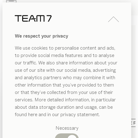
Skip to main content
Skip to page footer
PRODUKTE
INSPIRATION
ÜBER UNS
We respect your privacy
HÄNDLER
TRAUMHAFTE
We use cookies to personalise content and ads,
KINDERMÖBEL AUS
to provide social media features and to analyse
MASSIVHOLZ
our traffic. We also share information about your
use of our site with our social media, advertising
and analytics partners who may combine it with
Kinder liegen uns besonders am Herzen und wir
other information that you’ve provided to them
wissen, wie wichtig eine natürliche Umgebung für
PRODUKTE
or that they’ve collected from your use of their
gesundes Heranwachsen ist. Deshalb fertigen wir
services. More detailed information, in particular
EGORIE
unsere Kinderzimmermöbel aus reinem Naturholz -
INSPIRATION
Vorgeschlagene
about data storage duration and usage, can be
formaldehydfrei verleimt und ausnahmslos mit Naturöl
ANZEIGEN
nderbetten
Kategorien
ÜBER UNS
found here and in our privacy statement.
veredelt.
...mehr lesen
Esstische
ochbetten
KATEGORIE
MATERIAL
AUSFÜHRUNG
ALLE F
HÄNDLER
Küchen
Necessary
abymöbel
Regale
kids
Babybett
Betten