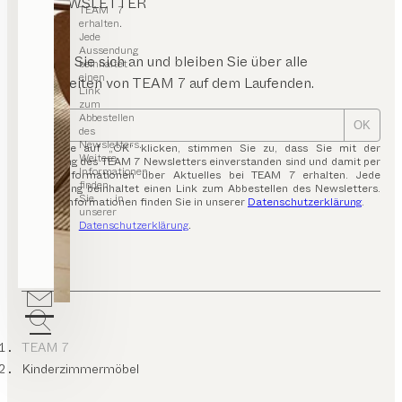
NEWSLETTER
TEAM 7
erhalten.
Jede
Aussendung
Melden Sie sich an und bleiben Sie über alle
beinhaltet
einen
Neuigkeiten von TEAM 7 auf dem Laufenden.
Link
zum
Abbestellen
OK
des
Newsletters.
Indem Sie auf „OK“ klicken, stimmen Sie zu, dass Sie mit der
Weitere
Zusendung des TEAM 7 Newsletters einverstanden sind und damit per
Informationen
E-Mail Informationen über Aktuelles bei TEAM 7 erhalten. Jede
finden
Aussendung beinhaltet einen Link zum Abbestellen des Newsletters.
Sie in
Weitere Informationen finden Sie in unserer
Datenschutzerklärung
.
unserer
Datenschutzerklärung
.
TEAM 7
Kinderzimmermöbel