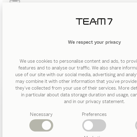
Skip to main content
Skip to page footer
PRODUKTE
INSPIRATION
ÜBER UNS
HÄNDLER
MATERIAL
We respect your privacy
LÖSCHEN
ANZEIGEN
Holz
Glas
We use cookies to personalise content and ads, to provi
features and to analyse our traffic. We also share inform
Keramik
use of our site with our social media, advertising and anal
Leder
may combine it with other information that you’ve provide
PRODUKTE
they’ve collected from your use of their services. More det
Metall
in particular about data storage duration and usage, ca
Stricktex
INSPIRATION
Vorgeschlagene
and in our privacy statement.
Kategorien
ÜBER UNS
AUSFÜHRUNG
Necessary
Preferences
Esstische
MODE
Küchen
HÄNDLER
Gestell
Regale
Sockelplatte
Betten
Abverkauf