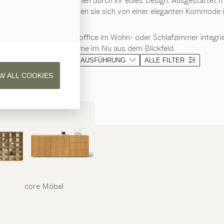
 Arbeitsplatz und bestechen durch ihr edles Design. Ausgestattet m
. Im Handumdrehen lassen sie sich von einer eleganten Kommode in
deal für alle, die ihr Homeoffice im Wohn- oder Schlafzimmer integ
Bildschirme im Nu aus dem Blickfeld.
MATERIAL
AUSFÜHRUNG
ALLE FILTER
W ALL COOKIES
core
Möbel