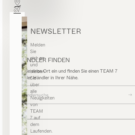
NEWSLETTER
Melden
Sie
sich an
HÄNDLER FINDEN
und
Geben Sie einen Ort ein und finden Sie einen TEAM 7
bleiben
Store oder Händler in Ihrer Nähe.
Sie
über
alle
Zur Händlersuche
Neuigkeiten
von
TEAM
7 auf
dem
Laufenden.