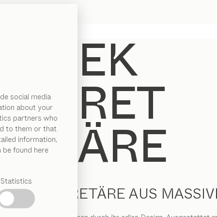
de social media
ation about your
ytics partners who
d to them or that
ailed information,
n be found here
Statistics
RNE SEKRETÄRE AUS MASSI