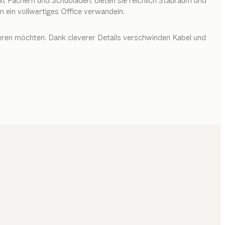
it Fächern und Schubladen, bieten sie reichlich Stauraum und
 ein vollwertiges Office verwandeln.
rieren möchten. Dank cleverer Details verschwinden Kabel und