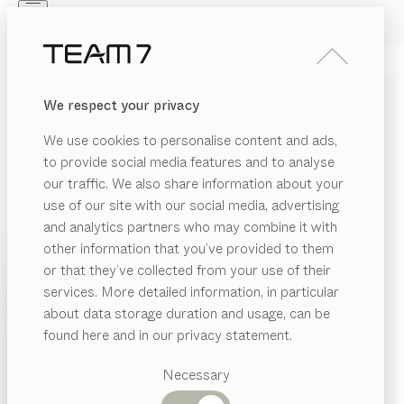
Skip to main content
Skip to page footer
PRODOTTI
ISPIRAZIONI
CHI SIAMO
We respect your privacy
RIVENDITORI
We use cookies to personalise content and ads,
PRODOTTI CONFIGURABILI
to provide social media features and to analyse
our traffic. We also share information about your
All’interno del configuratore 3D puoi personalizzare
use of our site with our social media, advertising
ogni dettaglio, dalle misure alle finiture. Scopri la libertà
and analytics partners who may combine it with
di progettare come piace a te e configura i mobili
other information that you’ve provided to them
PRODOTTI
perfetti per te e per la tua casa.
or that they’ve collected from your use of their
services. More detailed information, in particular
NZA
STANZA
CATEGORIA
TUTTI I FILTRI
ISPIRAZIONI
Categorie
about data storage duration and usage, can be
MOSTRA
tavolo
nya
na
suggerite
CHI SIAMO
found here and in our privacy statement.
Configurabile
di
Stephanie Jasny
anzo
Tavoli
RIVENDITORI
tavolo
tak
struttura in metallo
na
pranzo
Necessary
mbi
Cucine
Configurabile
di
Jacob Strobel
Librerie