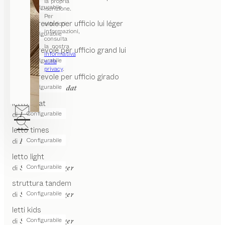
la propria
Configurabile
di
Jacob Strobel
iscrizione.
Per
sedia girevole per ufficio
lui léger
ulteriori
informazioni,
Configurabile
di
Jacob Strobel
consulta
la nostra
sedia girevole per ufficio
grand lui
Informativa
Configurabile
di
sulla
Jacob Strobel
privacy
.
sedia girevole per ufficio
girado
Configurabile
di
Martin Ballendat
letto
float
Configurabile
di
Kai Stania
letto
times
Configurabile
di
Kai Stania
letto
light
Configurabile
di
Stefan Radinger
struttura tandem
Configurabile
di
Stefan Radinger
letti
kids
Configurabile
di
Stefan Radinger