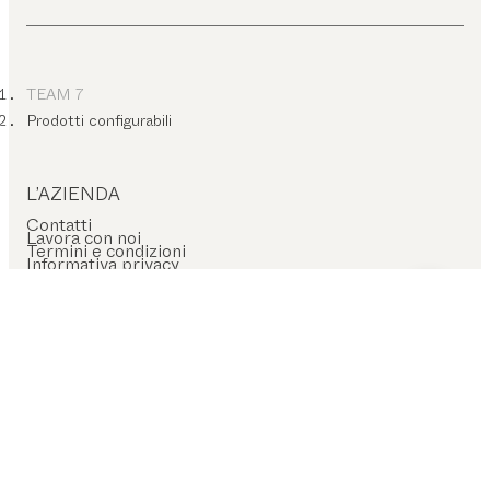
TEAM 7
Prodotti configurabili
L’AZIENDA
Contatti
Lavora con noi
Termini e condizioni
Informativa privacy
Impressum
Impostazioni cookie
ASSISTENZA SUL POSTO
Trova rivenditore
ASSISTENZA ONLINE
Prodotti configurabili