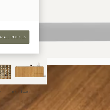
W ALL COOKIES
o
mobili
core