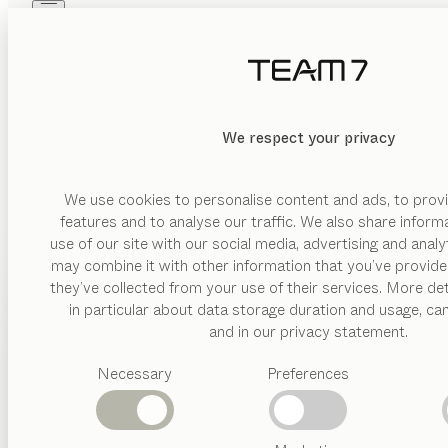
Skip to main content
Skip to page footer
PRODOTTI
ISPIRAZIONI
CHI SIAMO
RIVENDITORI
We respect your privacy
We use cookies to personalise content and ads, to provi
features and to analyse our traffic. We also share inform
use of our site with our social media, advertising and anal
may combine it with other information that you’ve provide
PRODOTTI
they’ve collected from your use of their services. More det
in particular about data storage duration and usage, ca
ISPIRAZIONI
Categorie
and in our privacy statement.
suggerite
CHI SIAMO
Necessary
Preferences
Tavoli
pranzo
RIVENDITORI
Cucine
Librerie
Letti