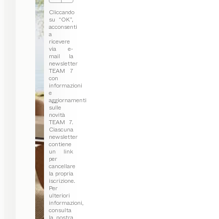
Cliccando
su “OK”,
acconsenti
a
ricevere
via e-
mail la
newsletter
TEAM 7
con
informazioni
e
aggiornamenti
sulle
novità
TEAM 7.
Ciascuna
newsletter
contiene
un link
per
cancellare
la propria
iscrizione.
Per
ulteriori
informazioni,
consulta
la nostra