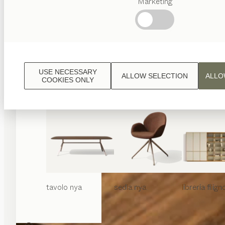
Marketing
Ricerche
frequenti
Artigianalità
Austriaca
Interior
Design
USE NECESSARY
ALLOW SELECTION
ALLO
TEAM
COOKIES ONLY
7 Welt
tavolo
nya
sedia
nya
libreria
filign