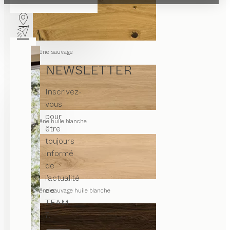
chêne sauvage
NEWSLETTER
Inscrivez-
vous
pour
chêne huile blanche
être
toujours
informé
de
l’actualité
de
chêne sauvage huile blanche
TEAM
7.