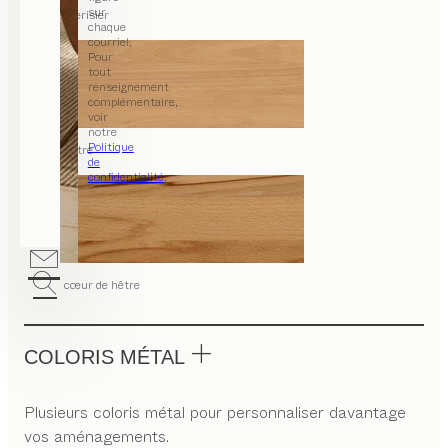
sur
merisier
chaque
courriel.
Pour
tout
renseignement
complémentaire,
voir
notre
Politique
hêtre
de
confidentialité
.
cœur de hêtre
COLORIS MÉTAL
Plusieurs coloris métal pour personnaliser davantage
vos aménagements.