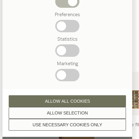
sont traitées à l’huile naturelle.
Termes
Preferences
favoris
Artisanat
Autrichien
Statistics
Design
noyer
de luxe
TEAM
7
World
Marketing
noyer aspect sauvage
ALLOW ALL COOKIES
ALLOW SELECTION
table
nya
chaise
nya
rayonnage
fi
USE NECESSARY COOKIES ONLY
chêne