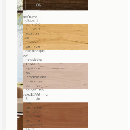
OK
En
chêne fumé
cliquant
sur « OK
», vous
acceptez
de
recevoir
par voie
électronique
la
aulne
newsletter
TEAM 7,
ainsi que
les
informations
inhérentes
sur les
nouveautés
de TEAM
aulne huile blanche
7. Un
lien,
permettant
de vous
désabonner
de la
newsletter,
figure