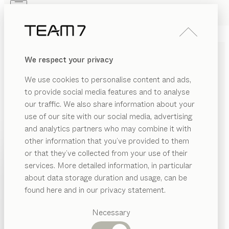
Skip to main content
Skip to page footer
PRODUITS
INSPIRATION
QUI SOMMES-NOUS
We respect your privacy
REVENDEUR
TABLE
tak
We use cookies to personalise content and ads,
de
Jacob Strobel
to provide social media features and to analyse
our traffic. We also share information about your
use of our site with our social media, advertising
Le design de tak associe harmonieusement la sobriété
and analytics partners who may combine it with
et l’élégance. Les contrastes organiques et les formes
other information that you’ve provided to them
cubiques. Cette table d’une beauté résolument ténue
PRODUITS
or that they’ve collected from your use of their
est équipée d’une rallonge innovante.
services. More detailed information, in particular
INSPIRATION
CONFIGURER
Catégories
about data storage duration and usage, can be
suggérées
QUI SOMMES-NOUS
found here and in our privacy statement.
ESSENCES DE BOIS
Tables
REVENDEUR
Cuisines
Necessary
Sauf stipulation contraire, toutes les surfaces en bois
Rayonnages
Lits