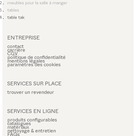
meubles pour la salle à manger
tables
table tak
ENTREPRISE
contact
carrière
CGV
politique de confidentialité
mentions légales
paramètres des cookies
SERVICES SUR PLACE
trouver un revendeur
SERVICES EN LIGNE
produits configurables
catalogues
matériaux
nettoyage & entretien
FAQs