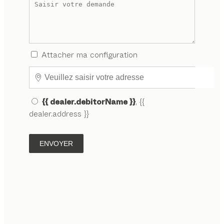
Attacher ma configuration
{{ dealer.debitorName }}
, {{
dealer.address }}
ENVOYER