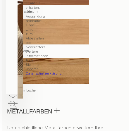
TEAM 7
erhalten.
Kirschbaum
Jede
Aussendung
beinhaltet
einen
Link
zum
Abbestellen
des
Newsletters.
Buche
Weitere
Informationen
finden
Sie in
unserer
Datenschutzerklärung
.
Kernbuche
METALLFARBEN
Unterschiedliche Metallfarben erweitern Ihre