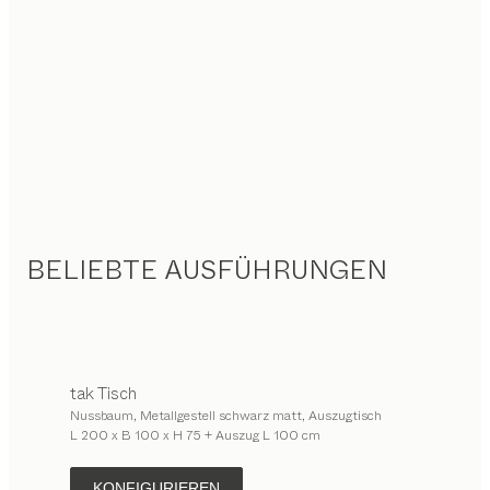
BELIEBTE AUSFÜHRUNGEN
tak
Tisch
Nussbaum, Metallgestell schwarz matt, Auszugtisch
L 200 x B 100 x H 75 + Auszug L 100 cm
KONFIGURIEREN