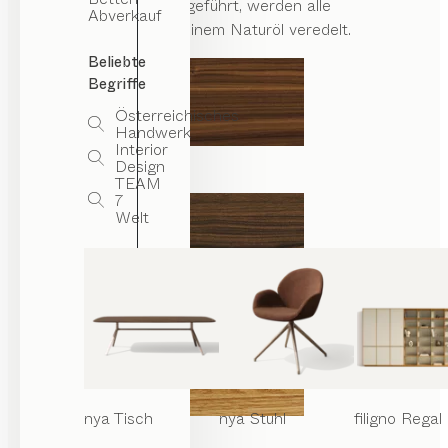
Wenn nicht anders angeführt, werden alle
Abverkauf
Holzoberflächen mit reinem Naturöl veredelt.
Beliebte
Begriffe
Österreichisches
Handwerk
Interior
Design
Nussbaum
TEAM
7
Welt
Nussbaum Wild
nya
Tisch
nya
Stuhl
filigno
Regal
Eiche