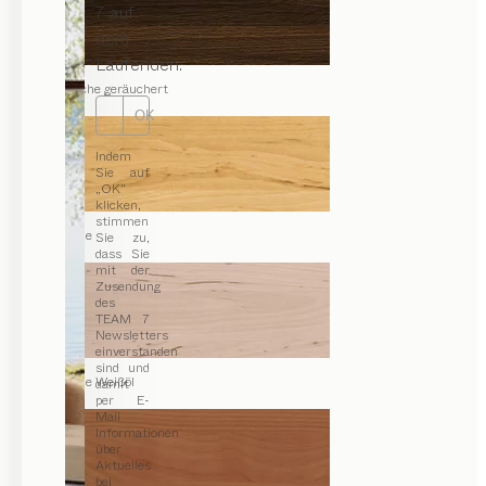
7 auf
dem
Laufenden.
Eiche geräuchert
OK
Indem
Sie auf
„OK“
klicken,
stimmen
Erle
Sie zu,
dass Sie
mit der
Zusendung
des
TEAM 7
Newsletters
einverstanden
sind und
Erle Weißöl
damit
per E-
Mail
Informationen
über
Aktuelles
bei