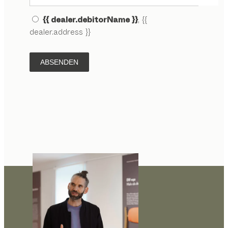
{{ dealer.debitorName }}
, {{
dealer.address }}
ABSENDEN