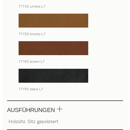
77720 umbra L7
77730 brandy L7
77740 brown L7
77750 black L7
AUSFÜHRUNGEN
Holzsitz, Sitz gepolstert