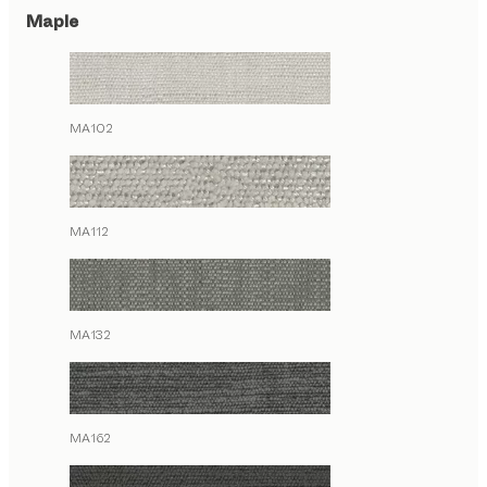
Maple
MA102
MA112
MA132
MA162