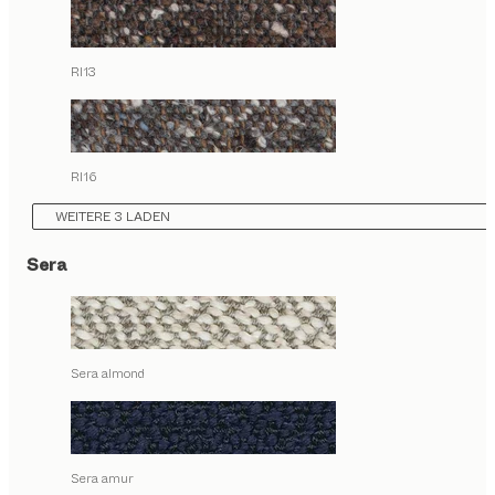
RI13
RI16
WEITERE 3 LADEN
Sera
Sera almond
Sera amur