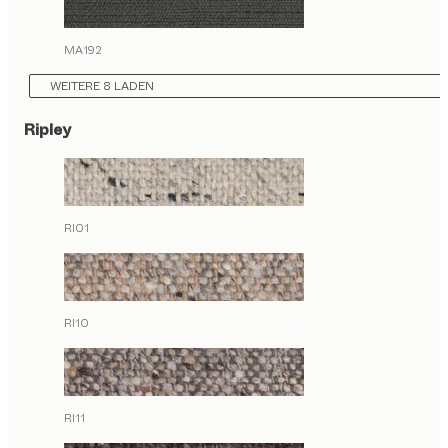
MA192
WEITERE 8 LADEN
Ripley
RI01
RI10
RI11