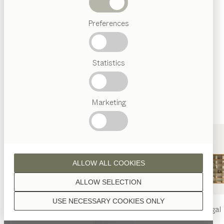
Wenn nicht anders angeführt, werden alle
Abverkauf
Holzoberflächen mit reinem Naturöl veredelt.
Preferences
Beliebte
Begriffe
Österreichisches
Statistics
Handwerk
Interior
Design
Nussbaum
TEAM
7
Marketing
Welt
Eiche
ALLOW ALL COOKIES
ALLOW SELECTION
USE NECESSARY COOKIES ONLY
nya
Tisch
nya
Stuhl
filigno
Regal
Eiche Weißöl