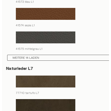
41573 blau L1
41574 sepia L1
41575 mittelgrau L1
WEITERE 14 LADEN
Naturleder L7
77710 tartufo L7