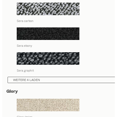
Sera carbon
Sera ebony
Sera graphit
WEITERE 4 LADEN
Glory