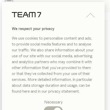
Skip to main content
Skip to page footer
PRODUKTE
INSPIRATION
ÜBER UNS
We respect your privacy
HÄNDLER
mylon
STUHL
We use cookies to personalise content and ads,
von
to provide social media features and to analyse
Jacob Strobel
our traffic. We also share information about your
use of our site with our social media, advertising
mylon beruht auf den Prinzipien des klassischen
and analytics partners who may combine it with
Stuhlbaus, jedoch in zeitgemäßer Formensprache. Mit
other information that you’ve provided to them
seiner fließenden Geradlinigkeit steht er souverän in
PRODUKTE
or that they’ve collected from your use of their
der Gesellschaft verschiedenster Tische und
services. More detailed information, in particular
INSPIRATION
überrascht mit höchstem Komfort.
Vorgeschlagene
about data storage duration and usage, can be
KONFIGURIEREN
Kategorien
ÜBER UNS
found here and in our privacy statement.
Esstische
HOLZARTEN
HÄNDLER
Küchen
Necessary
Regale
Betten