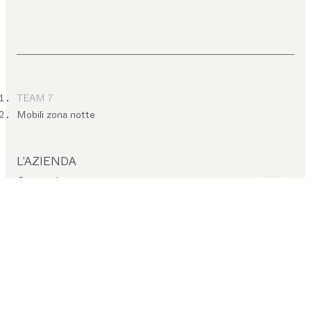
TEAM 7
Mobili zona notte
L’AZIENDA
Contatti
Lavora con noi
Termini e condizioni
Informativa privacy
Impressum
Impostazioni cookie
ASSISTENZA SUL POSTO
Trova rivenditore