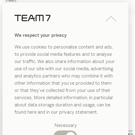
Skip to main content
Skip to page footer
PRODOTTI
ISPIRAZIONI
CHI SIAMO
We respect your privacy
RIVENDITORI
CAMERA DA LETTO IN
We use cookies to personalise content and ads,
LEGNO MASSELLO PER UN
to provide social media features and to analyse
SONNO NATURALE
our traffic. We also share information about your
use of our site with our social media, advertising
and analytics partners who may combine it with
Ci impegniamo per assicurarvi un comfort totale e un
other information that you’ve provided to them
sonno sano: letti in legno naturale privi di parti
PRODOTTI
or that they’ve collected from your use of their
metalliche, il sistema ergonomico per il riposo aos,
services. More detailed information, in particular
EGORIA
cuscini e coperte in materiali pregiati. Prestiamo
ISPIRAZIONI
Categorie
about data storage duration and usage, can be
attenzione all’utilizzo di materiali naturali che
MOSTRA
tti
suggerite
CHI SIAMO
found here and in our privacy statement.
permettano di dormire in un ambiente sano e che
Tavoli
modini
permettano al corpo di rigenerarsi al meglio durante la
RIVENDITORI
pranzo
Necessary
notte.
...leggi di più
ardaroba
Cucine
Librerie
CATEGORIA
MATERIALE
FINITURA
TUTTI I FIL