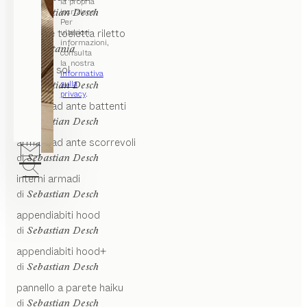
la propria
iscrizione.
di
Sebastian Desch
Per
ulteriori
consolle toeletta
riletto
informazioni,
di
Kai Stania
consulta
la nostra
toeletta
sol
Informativa
sulla
di
Sebastian Desch
privacy
.
armadi ad ante battenti
di
Sebastian Desch
armadi ad ante scorrevoli
di
Sebastian Desch
interni armadi
di
Sebastian Desch
appendiabiti
hood
di
Sebastian Desch
appendiabiti
hood+
di
Sebastian Desch
pannello a parete
haiku
di
Sebastian Desch