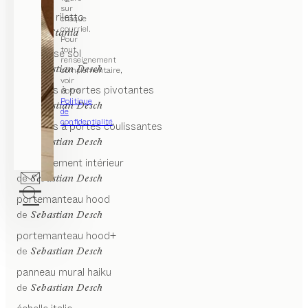
sur
console
riletto
chaque
courriel.
de
Kai Stania
Pour
tout
coiffeusse
sol
renseignement
de
Sebastian Desch
complémentaire,
voir
armoires à portes pivotantes
notre
Politique
de
Sebastian Desch
de
confidentialité
.
armoires à portes coulissantes
de
Sebastian Desch
aménagement intérieur
de
Sebastian Desch
portemanteau
hood
de
Sebastian Desch
portemanteau
hood+
de
Sebastian Desch
panneau mural
haiku
de
Sebastian Desch