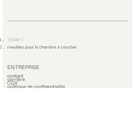
TEAM 7
meubles pour la chambre à coucher
ENTREPRISE
contact
carrière
CGV
politique de confidentialité
mentions légales
paramètres des cookies
SERVICES SUR PLACE
trouver un revendeur