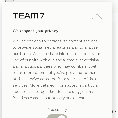
Skip to main content
Skip to page footer
PRODUITS
INSPIRATION
QUI SOMMES-NOUS
We respect your privacy
REVENDEUR
MEUBLES EN BOIS MASSIF
We use cookies to personalise content and ads,
POUR UN SOMMEIL
to provide social media features and to analyse
RÉPARATEUR
our traffic. We also share information about your
use of our site with our social media, advertising
and analytics partners who may combine it with
Nous nous chargeons de votre confort de sommeil de
other information that you’ve provided to them
A à Z en vous proposant des lits en bois naturel 100 %
PRODUITS
or that they’ve collected from your use of their
sans métal, le système de literie ergonomique aos,
services. More detailed information, in particular
ÉGORIE
ainsi que des coussins et des couvertures de qualité.
INSPIRATION
Catégories
about data storage duration and usage, can be
Nous mettons un point d'honneur à utiliser des
AFFICHER
s
suggérées
QUI SOMMES-NOUS
found here and in our privacy statement.
matériaux naturels favorisant un environnement et un
Tables
nderies
sommeil sains.
...lire plus
REVENDEUR
Cuisines
Necessary
CATÉGORIE
MATÉRIAU
FINITION
TOUS LES F
bles
Rayonnages
e
Lits