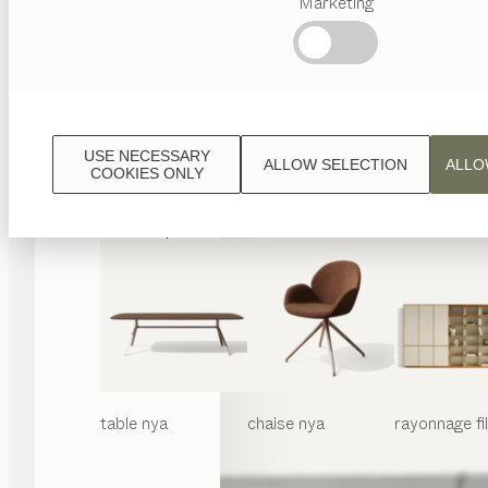
Marketing
Termes
favoris
Artisanat
Autrichien
Design
de
luxe
USE NECESSARY
ALLOW SELECTION
ALLO
TEAM
COOKIES ONLY
7
World
table
nya
chaise
nya
rayonnage
f