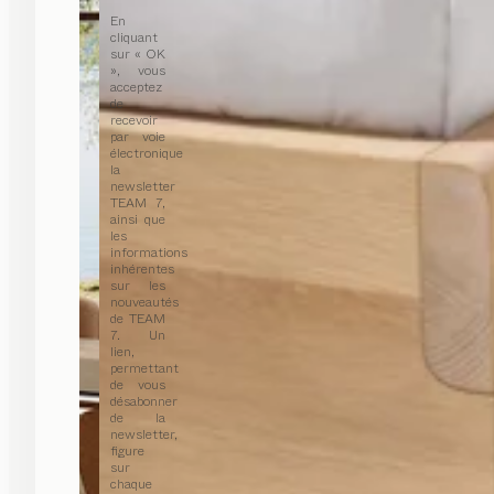
En
cliquant
sur « OK
», vous
acceptez
de
recevoir
par voie
électronique
la
newsletter
TEAM 7,
ainsi que
les
informations
inhérentes
sur les
nouveautés
de TEAM
7. Un
lien,
permettant
de vous
désabonner
de la
newsletter,
figure
sur
chaque