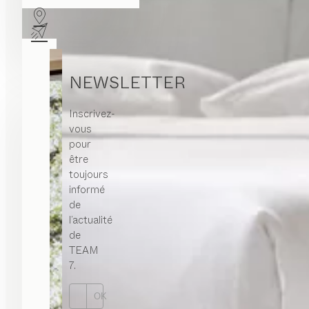
NEWSLETTER
Inscrivez-
vous
pour
être
toujours
informé
de
l’actualité
de
TEAM
7.
OK