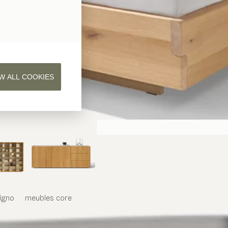
W ALL COOKIES
iligno
meubles
core