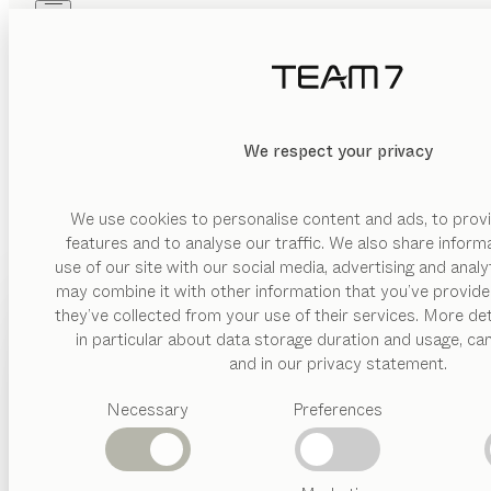
Skip to main content
Skip to page footer
PRODUITS
INSPIRATION
QUI SOMMES-NOUS
REVENDEUR
We respect your privacy
We use cookies to personalise content and ads, to provi
features and to analyse our traffic. We also share inform
use of our site with our social media, advertising and anal
may combine it with other information that you’ve provide
PRODUITS
they’ve collected from your use of their services. More det
in particular about data storage duration and usage, ca
INSPIRATION
Catégories
and in our privacy statement.
suggérées
QUI SOMMES-NOUS
Necessary
Preferences
Tables
Cuisines
REVENDEUR
Rayonnages
Lits