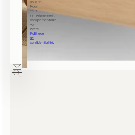
courriel.
Pour
tout
renseignement
complémentaire,
voir
notre
Politique
de
confidentialité
.