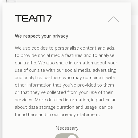
Skip to main content
Skip to page footer
PRODUITS
INSPIRATION
QUI SOMMES-NOUS
We respect your privacy
REVENDEUR
COMMODE
nox
We use cookies to personalise content and ads,
de
Jacob Strobel
to provide social media features and to analyse
our traffic. We also share information about your
use of our site with our social media, advertising
nox est une collection de meubles imposants qui se
and analytics partners who may combine it with
distinguent par leur design exclusif et par la finesse
other information that you’ve provided to them
des matériaux. Une élégance discrète que l’on retrouve
PRODUITS
or that they’ve collected from your use of their
également dans les commodes.
services. More detailed information, in particular
INSPIRATION
TROUVER UN REVENDEUR
Catégories
about data storage duration and usage, can be
suggérées
QUI SOMMES-NOUS
found here and in our privacy statement.
ESSENCES DE BOIS
Tables
REVENDEUR
Cuisines
Necessary
Sauf stipulation contraire, toutes les surfaces en bois
Rayonnages
Lits