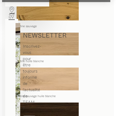
chêne sauvage
NEWSLETTER
Inscrivez-
vous
pour
chêne huile blanche
être
toujours
informé
de
l’actualité
de
chêne sauvage huile blanche
TEAM
7.