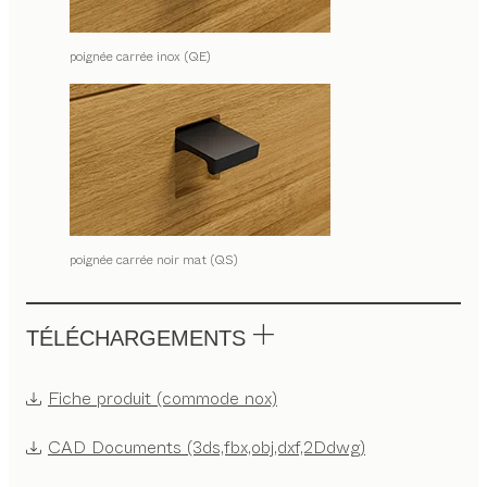
poignée carrée inox (QE)
poignée carrée noir mat (QS)
TÉLÉCHARGEMENTS
Fiche produit (commode nox)
CAD Documents (3ds,fbx,obj,dxf,2Ddwg)