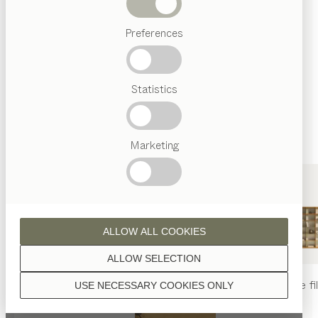
sont traitées à l’huile naturelle.
Termes
Preferences
favoris
Artisanat
Autrichien
Statistics
Design
noyer
de luxe
TEAM
7
World
Marketing
noyer aspect sauvage
ALLOW ALL COOKIES
ALLOW SELECTION
table
nya
chaise
nya
rayonnage
fi
USE NECESSARY COOKIES ONLY
chêne