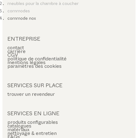
meubles pour la chambre à coucher
commodes
commode nox
ENTREPRISE
contact
carrière
CGV
politique de confidentialité
mentions légales
paramètres des cookies
SERVICES SUR PLACE
trouver un revendeur
SERVICES EN LIGNE
produits configurables
catalogues
matériaux
nettoyage & entretien
FAQs