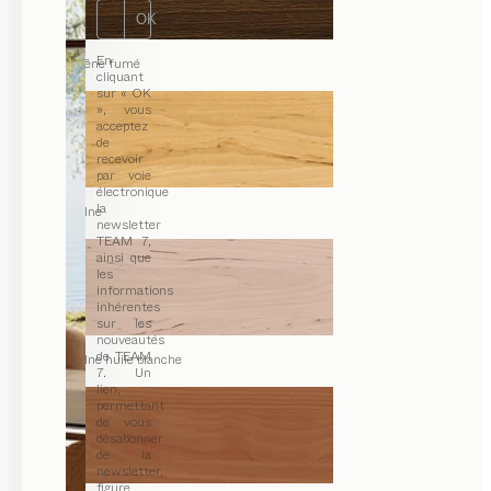
OK
En
chêne fumé
cliquant
sur « OK
», vous
acceptez
de
recevoir
par voie
électronique
la
aulne
newsletter
TEAM 7,
ainsi que
les
informations
inhérentes
sur les
nouveautés
de TEAM
aulne huile blanche
7. Un
lien,
permettant
de vous
désabonner
de la
newsletter,
figure