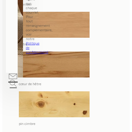
sur
merisier
chaque
courriel.
Pour
tout
renseignement
complémentaire,
voir
notre
Politique
hêtre
de
confidentialité
.
cœur de hêtre
pin cimbre