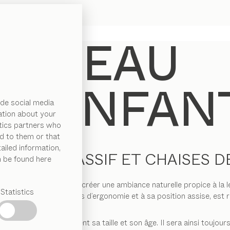
de social media
ation about your
ytics partners who
d to them or that
ailed information,
N BOIS MASSIF ET CHAISES 
n be found here
a scolarisation afin de créer une ambiance naturelle propice à la le
Statistics
ns de l’enfant en termes d’ergonomie et à sa position assise, est r
colier, quels que soient sa taille et son âge. Il sera ainsi toujou