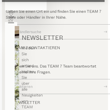
Geben Sie einen Ort ein und finden Sie einen TEAM 7
Store oder Händler in Ihrer Nähe.
Zur Händlersuche
NEWSLETTER
TEAM 7 KONTAKTIEREN
Melden
Sie
sich
an und
Schreiben Sie uns. Das TEAM 7 Team beantwortet
bleiben
Ihnen gerne Ihre Fragen.
Sie
über
Kontaktieren
alle
Neuigkeiten
von
NEWSLETTER
TEAM