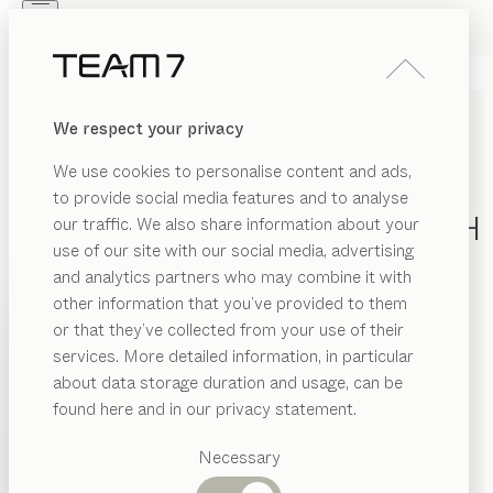
Skip to main content
Skip to page footer
PRODUKTE
INSPIRATION
ÜBER UNS
We respect your privacy
HÄNDLER
KINDERSCHREIBTISCH AUS
We use cookies to personalise content and ads,
MASSIVHOLZ &
to provide social media features and to analyse
KINDERSCHREIBTISCHSTÜH
our traffic. We also share information about your
use of our site with our social media, advertising
and analytics partners who may combine it with
Spätestens mit Beginn der Schulzeit stellt sich die
other information that you’ve provided to them
Frage nach dem geeigneten Schreibtisch und
PRODUKTE
or that they’ve collected from your use of their
Schreibtischstuhl für das Kinderzimmer, um eine
services. More detailed information, in particular
RIAL
optimale Lernumgebung und eine natürliche
INSPIRATION
Vorgeschlagene
about data storage duration and usage, can be
Arbeitsatmosphäre zu schaffen. Unser kids
ANZEIGEN
lz
Kategorien
ÜBER UNS
found here and in our privacy statement.
Kinderschreibtisch aus Massivholz ist höhenverstellbar
Esstische
off
und passt sich den ergonomischen Bedürfnissen sowie
HÄNDLER
Küchen
Necessary
der Sitzposition Ihres Kindes an.
...mehr lesen
tall
Regale
Betten
MATERIAL
AUSFÜHRUNG
ALLE FILTER