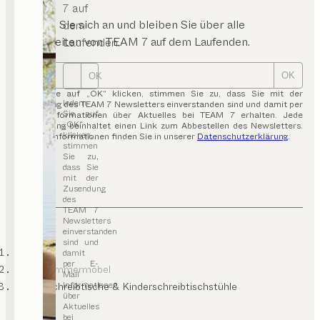
7 auf
Melden Sie sich an und bleiben Sie über alle
dem
Neuigkeiten von TEAM 7 auf dem Laufenden.
Laufenden.
OK
OK
Indem Sie auf „OK“ klicken, stimmen Sie zu, dass Sie mit der
Indem
Zusendung des TEAM 7 Newsletters einverstanden sind und damit per
Sie auf
E-Mail Informationen über Aktuelles bei TEAM 7 erhalten. Jede
„OK“
Aussendung beinhaltet einen Link zum Abbestellen des Newsletters.
klicken,
Weitere Informationen finden Sie in unserer
Datenschutzerklärung
.
stimmen
Sie zu,
dass Sie
mit der
Zusendung
des
TEAM 7
Newsletters
einverstanden
sind und
TEAM 7
damit
per E-
Kinderzimmermöbel
Mail
Informationen
Kinderschreibtische & Kinderschreibtischstühle
über
Aktuelles
bei