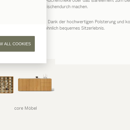
it, die Ihre Kochinsel, Küchentheke oder das Barelement zum be
zwischendurch machen.
ge zu offenen Wohnräumen. Dank der hochwertigen Polsterung und k
außergewöhnlich bequemes Sitzerlebnis.
W ALL COOKIES
core
Möbel