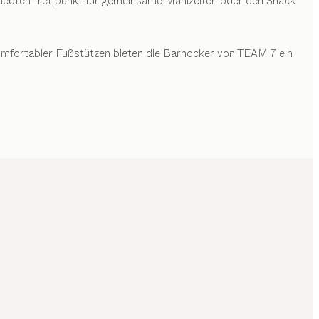
liebten Treffpunkt für gemeinsame Mahlzeiten oder den Snack
omfortabler Fußstützen bieten die Barhocker von TEAM 7 ein