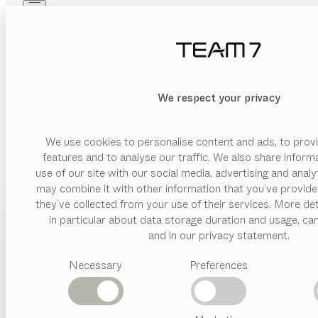
Skip to main content
Skip to page footer
PRODUKTE
INSPIRATION
ÜBER UNS
HÄNDLER
We respect your privacy
We use cookies to personalise content and ads, to provi
features and to analyse our traffic. We also share inform
use of our site with our social media, advertising and anal
may combine it with other information that you’ve provide
PRODUKTE
they’ve collected from your use of their services. More det
in particular about data storage duration and usage, ca
INSPIRATION
Vorgeschlagene
and in our privacy statement.
Kategorien
ÜBER UNS
Necessary
Preferences
Esstische
Küchen
HÄNDLER
Regale
Betten
Abverkauf