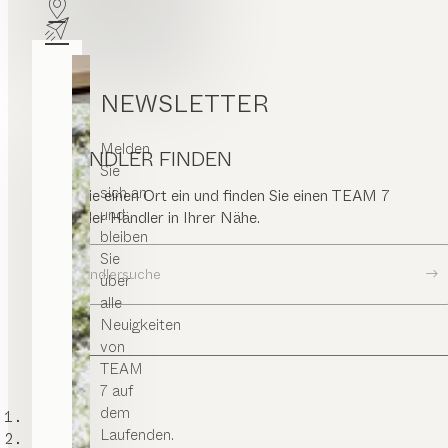
NEWSLETTER
Melden
HÄNDLER FINDEN
Sie
sich an
Geben Sie einen Ort ein und finden Sie einen TEAM 7
und
Store oder Händler in Ihrer Nähe.
bleiben
Sie
Zur Händlersuche
über
alle
Neuigkeiten
von
TEAM
7 auf
dem
TEAM 7
Laufenden.
Küchen