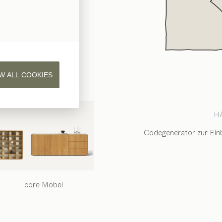
W ALL COOKIES
N
H
t- und Unternehmens­
Codegenerator zur Ein
core
Möbel