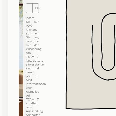
OK
Indem
Sie auf
„OK“
klicken,
stimmen
Sie zu,
dass Sie
mit der
Zusendung
des
TEAM 7
Newsletters
einverstanden
sind und
damit
per E-
Mail
Informationen
über
Aktuelles
bei
TEAM 7
erhalten.
Jede
Aussendung
beinhaltet