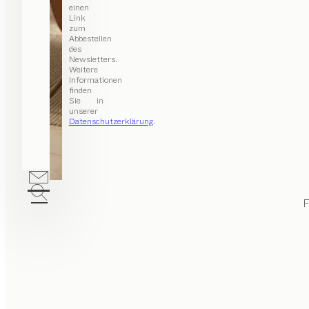
einen
Link
zum
Abbestellen
des
Newsletters.
Weitere
Informationen
finden
Sie in
unserer
Datenschutzerklärung
.
F