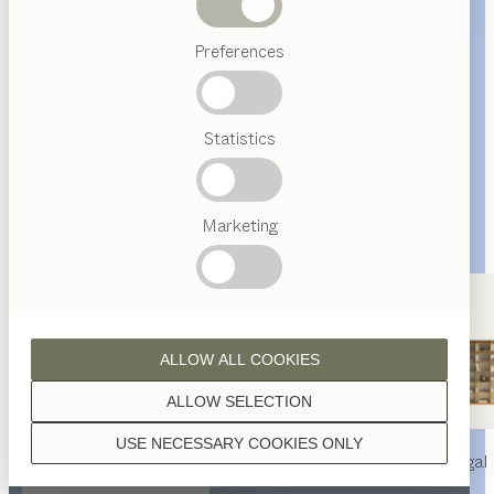
Abverkauf
Preferences
Beliebte
Begriffe
Österreichisches
Statistics
Handwerk
Interior
Design
TEAM
7
Marketing
Welt
ALLOW ALL COOKIES
ALLOW SELECTION
USE NECESSARY COOKIES ONLY
nya
Tisch
nya
Stuhl
filigno
Regal