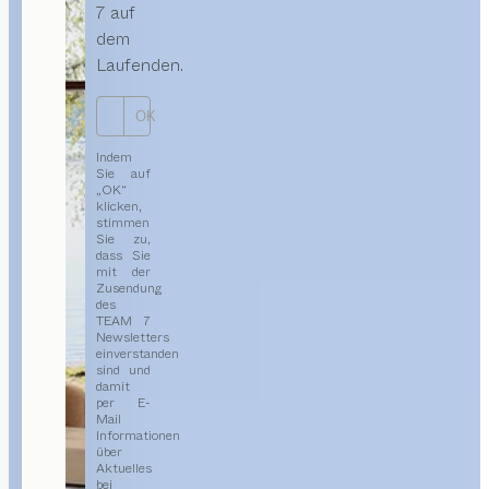
7 auf
dem
Laufenden.
OK
Indem
Sie auf
„OK“
klicken,
stimmen
Sie zu,
dass Sie
mit der
Zusendung
des
TEAM 7
Newsletters
einverstanden
sind und
damit
per E-
Mail
Informationen
über
Aktuelles
bei