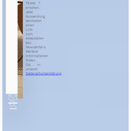
TEAM 7
erhalten.
Jede
Aussendung
beinhaltet
einen
Link
zum
Abbestellen
des
Newsletters.
Weitere
Informationen
finden
Sie in
unserer
Datenschutzerklärung
.