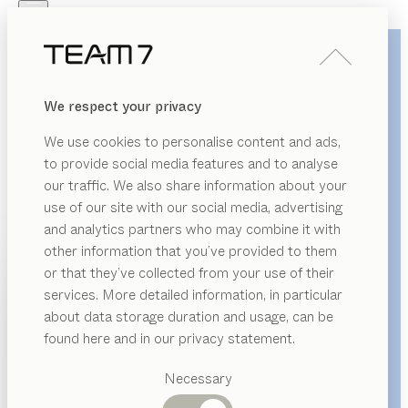
Skip to main content
Skip to page footer
PRODUKTE
INSPIRATION
ÜBER UNS
We respect your privacy
HÄNDLER
We use cookies to personalise content and ads,
to provide social media features and to analyse
our traffic. We also share information about your
use of our site with our social media, advertising
and analytics partners who may combine it with
other information that you’ve provided to them
PRODUKTE
or that they’ve collected from your use of their
services. More detailed information, in particular
INSPIRATION
Vorgeschlagene
about data storage duration and usage, can be
Kategorien
ÜBER UNS
found here and in our privacy statement.
Esstische
HÄNDLER
Küchen
Necessary
Regale
Betten