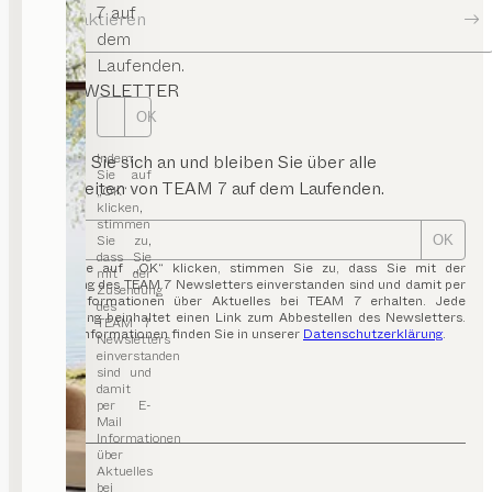
7 auf
Kontaktieren
dem
Laufenden.
NEWSLETTER
OK
Indem
Melden Sie sich an und bleiben Sie über alle
Sie auf
Neuigkeiten von TEAM 7 auf dem Laufenden.
„OK“
klicken,
stimmen
Sie zu,
OK
dass Sie
Indem Sie auf „OK“ klicken, stimmen Sie zu, dass Sie mit der
mit der
Zusendung des TEAM 7 Newsletters einverstanden sind und damit per
Zusendung
E-Mail Informationen über Aktuelles bei TEAM 7 erhalten. Jede
des
Aussendung beinhaltet einen Link zum Abbestellen des Newsletters.
TEAM 7
Weitere Informationen finden Sie in unserer
Datenschutzerklärung
.
Newsletters
einverstanden
sind und
damit
per E-
Mail
Informationen
über
Aktuelles
bei