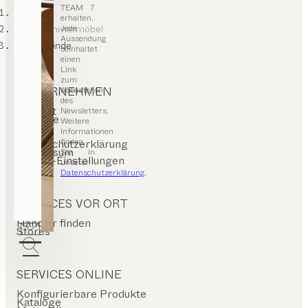
TEAM 7
TEAM 7
erhalten.
Jede
Wohnzimmermöbel
Aussendung
Wohnwände
beinhaltet
einen
Link
zum
UNTERNEHMEN
Abbestellen
des
Kontakt
Newsletters.
Karriere
Weitere
Presse
Informationen
T&C
finden
Datenschutzerklärung
Impressum
Sie in
Cookie-Einstellungen
unserer
Datenschutzerklärung
.
SERVICES VOR ORT
Händler finden
Stores
SERVICES ONLINE
Konfigurierbare Produkte
Kataloge