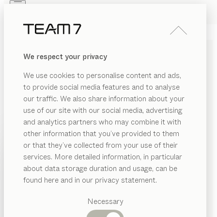
Skip to main content
Skip to page footer
PRODUKTE
INSPIRATION
ÜBER UNS
We respect your privacy
HÄNDLER
WOHNWÄNDE AUS
We use cookies to personalise content and ads,
MASSIVHOLZ
to provide social media features and to analyse
our traffic. We also share information about your
Unsere cubus, cubus pure und filigno Wohnwände
use of our site with our social media, advertising
verbinden mit beinahe grenzenlosen
and analytics partners who may combine it with
Planungsmöglichkeiten praktischen Stauraum und
other information that you’ve provided to them
stilvolle Einrichtung zu einer perfekten Einheit.
PRODUKTE
or that they’ve collected from your use of their
Gefertigt aus gesundem Naturholz bilden sie den
services. More detailed information, in particular
RIAL
INSPIRATION
idealen Rahmen für schöne Abende mit Freunden und
Vorgeschlagene
about data storage duration and usage, can be
ANZEIGEN
Familie in gemütlicher Atmosphäre. Kombiniert mit
as
Kategorien
ÜBER UNS
found here and in our privacy statement.
unseren TV-Möbeln, den cubus Regalen oder den
Esstische
lz
HÄNDLER
vielseitigen Gestaltungselementen bieten unsere
Küchen
Necessary
eramik
Regale
Designer Wohnwände Platz für Deko, Bücher und
Betten