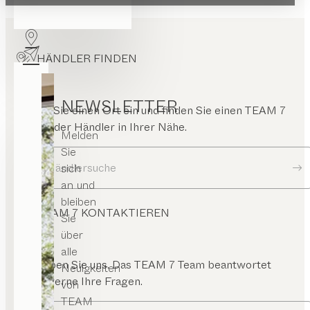
fene
ont
HÄNDLER FINDEN
NEWSLETTER
Geben Sie einen Ort ein und finden Sie einen TEAM 7
Store oder Händler in Ihrer Nähe.
Melden
Sie
Zur Händlersuche
sich
an und
bleiben
TEAM 7 KONTAKTIEREN
Sie
über
alle
Schreiben Sie uns. Das TEAM 7 Team beantwortet
Neuigkeiten
Ihnen gerne Ihre Fragen.
von
TEAM