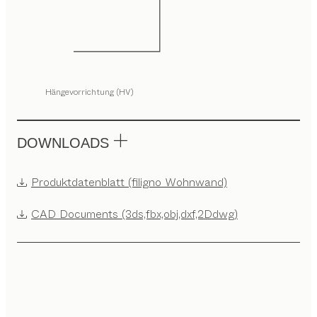
Hängevorrichtung (HV)
DOWNLOADS
Produktdatenblatt (filigno Wohnwand)
CAD Documents (3ds,fbx,obj,dxf,2Ddwg)