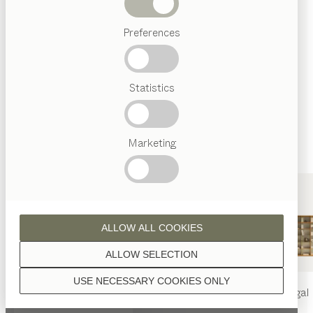
Wenn nicht anders angeführt, werden alle
Abverkauf
Holzoberflächen mit reinem Naturöl veredelt.
Preferences
Beliebte
Begriffe
Österreichisches
Statistics
Handwerk
Interior
Design
Nussbaum
TEAM
7
Marketing
Welt
Nussbaum Wild
ALLOW ALL COOKIES
ALLOW SELECTION
USE NECESSARY COOKIES ONLY
nya
Tisch
nya
Stuhl
filigno
Regal
Eiche