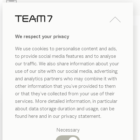
Skip to main content
Skip to page footer
PRODUKTE
INSPIRATION
ÜBER UNS
We respect your privacy
HÄNDLER
filigno
WOHNWAND
We use cookies to personalise content and ads,
von
to provide social media features and to analyse
Dominik Tesseraux
our traffic. We also share information about your
use of our site with our social media, advertising
Ob elegant und zeitlos oder jung und wild. filigno ist
and analytics partners who may combine it with
wandelbar, aber immer klar und einprägsam. Ein
other information that you’ve provided to them
Programm, das beinahe grenzenlose Vielseitigkeit
PRODUKTE
or that they’ve collected from your use of their
bietet und fließende Übergänge zwischen Küche, Ess-
services. More detailed information, in particular
INSPIRATION
und Wohnbereich ermöglicht.
Vorgeschlagene
about data storage duration and usage, can be
HÄNDLER FINDEN
Kategorien
ÜBER UNS
found here and in our privacy statement.
Esstische
HOLZARTEN
HÄNDLER
Küchen
Necessary
Regale
Betten