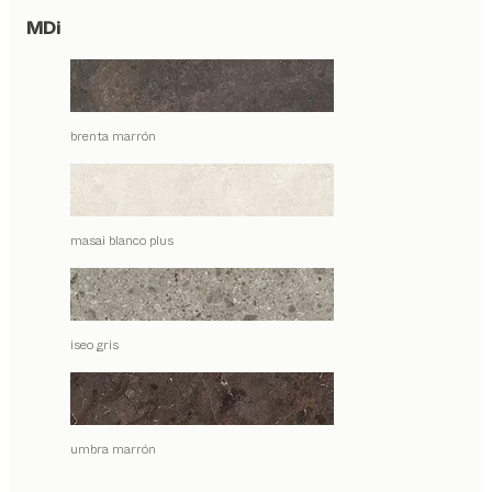
MDi
brenta marrón
masai blanco plus
iseo gris
umbra marrón