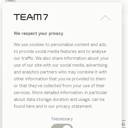
Skip to main content
Skip to page footer
PRODUKTE
INSPIRATION
ÜBER UNS
We respect your privacy
HÄNDLER
WOHNZIMMERMÖBEL AUS
We use cookies to personalise content and ads,
MASSIVHOLZ
to provide social media features and to analyse
our traffic. We also share information about your
Natürliches Wohnen mit TEAM 7 ist vielfältig und
use of our site with our social media, advertising
individuell. So individuell wie Sie! Ob elegante
and analytics partners who may combine it with
Wohnwand in Verbindung mit Regalen oder
other information that you’ve provided to them
Gestaltungselementen, innovative Home
PRODUKTE
or that they’ve collected from your use of their
Entertainment-Lösungen, stilvolle Bibliotheken,
services. More detailed information, in particular
EGORIE
INSPIRATION
raffiniertes Home-Office, praktische Couch- und
Vorgeschlagene
about data storage duration and usage, can be
ANZEIGEN
Beistelltische oder einladende Dielen: Wir erfüllen Ihre
uchtische
Kategorien
ÜBER UNS
found here and in our privacy statement.
Wohnträume exakt nach Ihren Wünschen.
...mehr
Esstische
istelltische
HÄNDLER
lesen
Küchen
Necessary
gale
Regale
KATEGORIE
MATERIAL
FORM
AUSFÜHRUNG
Betten