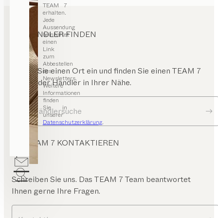
TEAM 7
erhalten.
Jede
Aussendung
HÄNDLER FINDEN
beinhaltet
einen
Link
zum
Abbestellen
Geben Sie einen Ort ein und finden Sie einen TEAM 7
des
Newsletters.
Store oder Händler in Ihrer Nähe.
Weitere
Informationen
finden
Sie in
Zur Händlersuche
unserer
Datenschutzerklärung
.
TEAM 7 KONTAKTIEREN
Schreiben Sie uns. Das TEAM 7 Team beantwortet
Ihnen gerne Ihre Fragen.