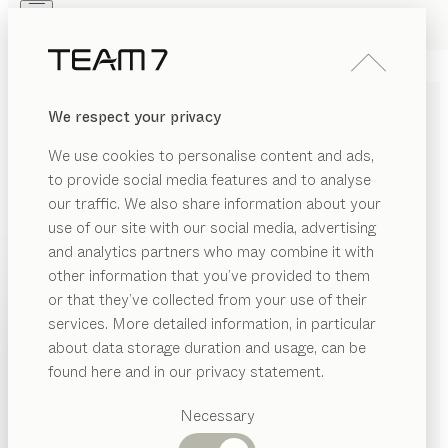
Skip to main content
Skip to page footer
PRODUKTE
INSPIRATION
ÜBER UNS
We respect your privacy
HÄNDLER
cubus
WOHNWAND
We use cookies to personalise content and ads,
von
to provide social media features and to analyse
Sebastian Desch
our traffic. We also share information about your
use of our site with our social media, advertising
cubus ist ein akribisch konzipiertes Wohnprogramm
and analytics partners who may combine it with
und in seiner Typenvielfalt nahezu unbegrenzt. Es hält
other information that you’ve provided to them
für jede Raumarchitektur und für jegliche Wünsche
PRODUKTE
or that they’ve collected from your use of their
ästhetisch überzeugende und technisch einfallsreiche
services. More detailed information, in particular
INSPIRATION
Lösungen bereit.
Vorgeschlagene
about data storage duration and usage, can be
HÄNDLER FINDEN
Kategorien
ÜBER UNS
found here and in our privacy statement.
Esstische
HOLZARTEN
HÄNDLER
Küchen
Necessary
Regale
Betten