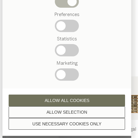
Wenn nicht anders angeführt, werden alle
Abverkauf
Holzoberflächen mit reinem Naturöl veredelt.
Preferences
Beliebte
Begriffe
Österreichisches
Statistics
Handwerk
Interior
Design
Nussbaum
TEAM
7
Marketing
Welt
Nussbaum Wild
ALLOW ALL COOKIES
ALLOW SELECTION
USE NECESSARY COOKIES ONLY
nya
Tisch
nya
Stuhl
filigno
Regal
Eiche