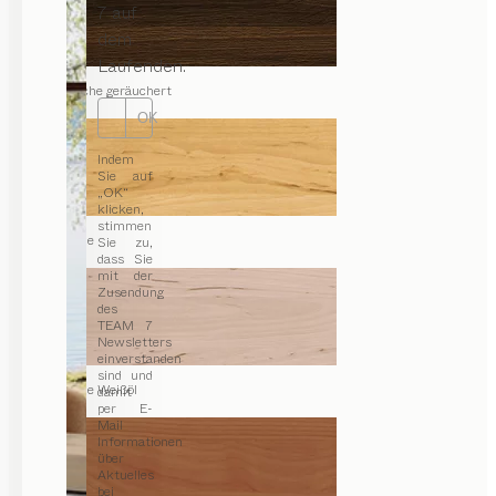
7 auf
dem
Laufenden.
Eiche geräuchert
OK
Indem
Sie auf
„OK“
klicken,
stimmen
Erle
Sie zu,
dass Sie
mit der
Zusendung
des
TEAM 7
Newsletters
einverstanden
sind und
Erle Weißöl
damit
per E-
Mail
Informationen
über
Aktuelles
bei