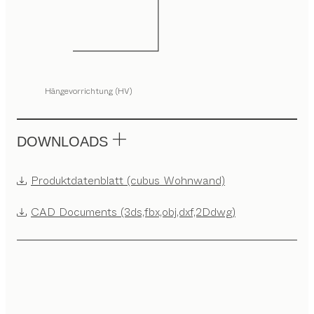
Hängevorrichtung (HV)
DOWNLOADS
Produktdatenblatt (cubus Wohnwand)
CAD Documents (3ds,fbx,obj,dxf,2Ddwg)