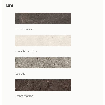
MDi
brenta marrón
masai blanco plus
iseo gris
umbra marrón