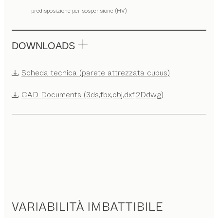
predisposizione per sospensione (HV)
DOWNLOADS
Scheda tecnica (parete attrezzata cubus)
CAD Documents (3ds,fbx,obj,dxf,2Ddwg)
VARIABILITÀ IMBATTIBILE