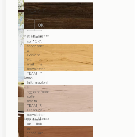
di
TEAM 7.
OK
rovere affumicato
Cliccando
su “OK”,
acconsenti
a
ricevere
via e-
mail la
newsletter
TEAM 7
ontano
con
informazioni
e
aggiornamenti
sulle
novità
TEAM 7.
Ciascuna
newsletter
ontano olio bianco
contiene
un link
per
cancellare