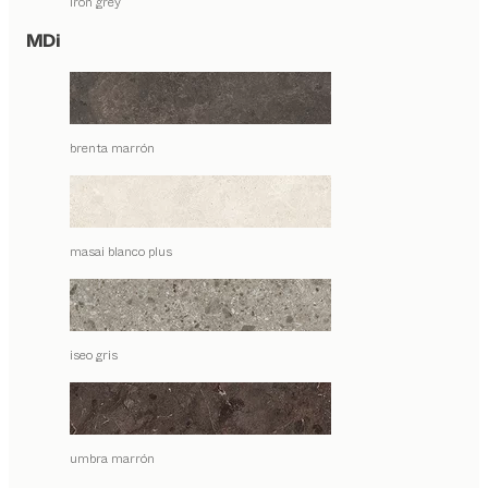
iron grey
MDi
brenta marrón
masai blanco plus
iseo gris
umbra marrón