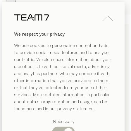
Skip to main content
Skip to page footer
PRODOTTI
ISPIRAZIONI
CHI SIAMO
We respect your privacy
RIVENDITORI
PARETE ATTREZZATA
We use cookies to personalise content and ads,
cubus
to provide social media features and to analyse
our traffic. We also share information about your
di
Sebastian Desch
use of our site with our social media, advertising
and analytics partners who may combine it with
cubus è una collezione di arredi meticolosamente
other information that you’ve provided to them
PRODOTTI
studiata, che non pone limiti alla varietà di
or that they’ve collected from your use of their
configurazioni. Per ogni stanza e per ogni desiderio,
services. More detailed information, in particular
ISPIRAZIONI
cubus ha una risposta esteticamente convincente e
Categorie
about data storage duration and usage, can be
suggerite
ricca di soluzioni tecniche.
CHI SIAMO
found here and in our privacy statement.
TROVA RIVENDITORE
Tavoli
RIVENDITORI
pranzo
Necessary
Cucine
ESSENZE
Librerie