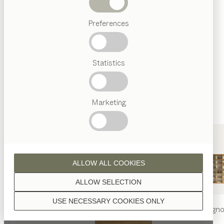
Letti
Se non diversamente indicato, tutte le superfici in
Preferences
Ricerche
legno sono trattate con olio naturale.
frequenti
Artigianalità
Statistics
Austriaca
Interior
Design
TEAM
7
Marketing
noce
Welt
ALLOW ALL COOKIES
noce selvatico
ALLOW SELECTION
USE NECESSARY COOKIES ONLY
tavolo
nya
sedia
nya
libreria
filign