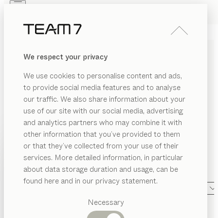
Skip to main content
Skip to page footer
PRODOTTI
ISPIRAZIONI
CHI SIAMO
We respect your privacy
RIVENDITORI
MOBILI IN LEGNO
We use cookies to personalise content and ads,
MASSELLO PER IL LIVING
to provide social media features and to analyse
our traffic. We also share information about your
TEAM 7 offre un modo di abitare che è naturale,
use of our site with our social media, advertising
sfaccettato e unico. Proprio come voi. Eleganti pareti
and analytics partners who may combine it with
attrezzate con scaffali o elementi di design, soluzioni
other information that you’ve provided to them
innovative per l'home entertainment, librerie ricche di
PRODOTTI
or that they’ve collected from your use of their
fascino, un home office raffinato, pratici tavolini o
services. More detailed information, in particular
EGORIA
ISPIRAZIONI
ingressi accoglienti: realizziamo la casa dei vostri sogni
Categorie
about data storage duration and usage, can be
MOSTRA
proprio come la desiderate.
...leggi di più
volini
suggerite
CHI SIAMO
found here and in our privacy statement.
CATEGORIA
MATERIALE
FORMA
FINITURA
Tavoli
volini
RIVENDITORI
pranzo
Necessary
parete attrezzata
filigno
rvizio
Cucine
di
Dominik Tesseraux
Librerie