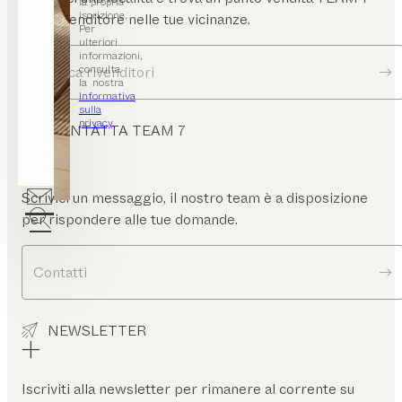
la propria
nza
iscrizione.
o un rivenditore nelle tue vicinanze.
accioli
Per
ulteriori
informazioni,
consulta
Ricerca rivenditori
la nostra
Informativa
sulla
privacy
.
CONTATTA TEAM 7
Scrivici un messaggio, il nostro team è a disposizione
per rispondere alle tue domande.
Contatti
NEWSLETTER
Iscriviti alla newsletter per rimanere al corrente su