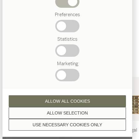
Wenn nicht anders angeführt, werden alle
Abverkauf
Holzoberflächen mit reinem Naturöl veredelt.
Preferences
Beliebte
Begriffe
Österreichisches
Statistics
Handwerk
Interior
Design
Nussbaum
TEAM
7
Marketing
Welt
Nussbaum Wild
ALLOW ALL COOKIES
ALLOW SELECTION
USE NECESSARY COOKIES ONLY
nya
Tisch
nya
Stuhl
filigno
Regal
Eiche