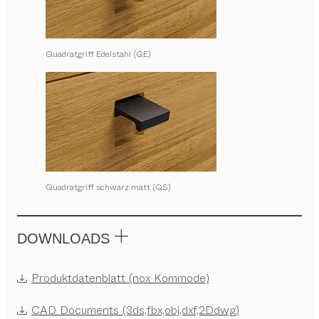
Quadratgriff Edelstahl (QE)
Quadratgriff schwarz matt (QS)
DOWNLOADS
Produktdatenblatt (nox Kommode)
CAD Documents (3ds,fbx,obj,dxf,2Ddwg)