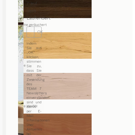
7 auf
dem
Laufenden.
Eiche geräuchert
OK
Indem
Sie auf
„OK“
klicken,
stimmen
Erle
Sie zu,
dass Sie
mit der
Zusendung
des
TEAM 7
Newsletters
einverstanden
sind und
Erle Weißöl
damit
per E-
Mail
Informationen
über
Aktuelles
bei