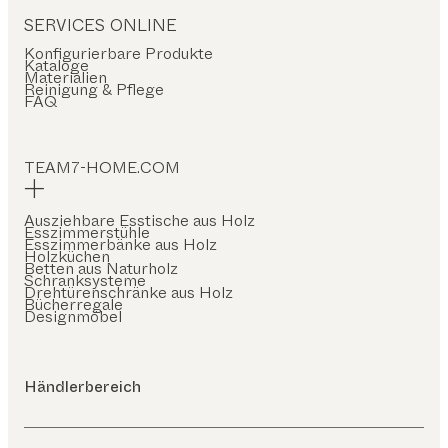
SERVICES ONLINE
Konfigurierbare Produkte
Kataloge
Materialien
Reinigung & Pflege
FAQ
TEAM7-HOME.COM
Ausziehbare Esstische aus Holz
Esszimmerstühle
Esszimmerbänke aus Holz
Holzküchen
Betten aus Naturholz
Schranksysteme
Drehtürenschränke aus Holz
Bücherregale
Designmöbel
Händlerbereich