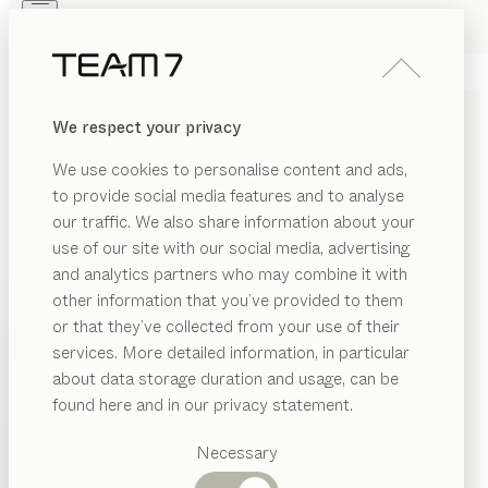
Skip to main content
Skip to page footer
PRODUKTE
INSPIRATION
ÜBER UNS
We respect your privacy
HÄNDLER
nox
KOMMODE
We use cookies to personalise content and ads,
von
to provide social media features and to analyse
Jacob Strobel
our traffic. We also share information about your
use of our site with our social media, advertising
nox ist eine Kollektion eindrucksvoller Möbel, die sich
and analytics partners who may combine it with
durch das exklusive Design der Details und durch hohe
other information that you’ve provided to them
Materialstärken auszeichnet. Eine Ästhetik stiller
PRODUKTE
or that they’ve collected from your use of their
Eleganz, die auch bei den Kommoden nahtlos
services. More detailed information, in particular
INSPIRATION
fortgesetzt wird.
Vorgeschlagene
about data storage duration and usage, can be
HÄNDLER FINDEN
Kategorien
ÜBER UNS
found here and in our privacy statement.
Esstische
HOLZARTEN
HÄNDLER
Küchen
Necessary
Regale
Betten