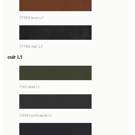
77740 brun L7
77750 noir L7
cuir L1
7101 olive L1
70241 anthracite L1