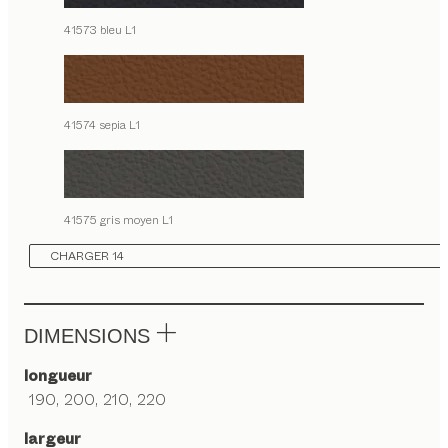
41573 bleu L1
41574 sepia L1
41575 gris moyen L1
CHARGER 14
DIMENSIONS
longueur
190, 200, 210, 220
largeur