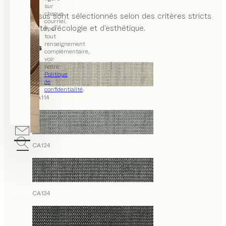
sur
chaque
Nos tissus sont sélectionnés selon des critères stricts
courriel.
de qualité, d’écologie et d’esthétique.
Pour
tout
renseignement
Canvas
complémentaire,
voir
notre
Politique
de
confidentialité
.
CA114
CA124
CA134