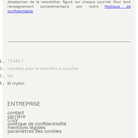
désabonner de la newsletter, figure sur chaque courriel. Pour tout
renseignement complémentaire, voir notre
Politique de
confidentialité
.
TEAM 7
meubles pour la chambre à coucher
lits
lit mylon
ENTREPRISE
contact
carrière
CGV
politique de confidentialité
mentions légales
paramètres des cookies