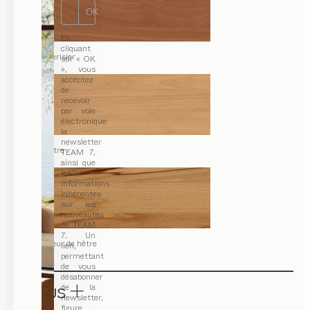
OK
En
cliquant
merisier
sur « OK
», vous
acceptez
de
recevoir
par voie
électronique
la
newsletter
hêtre
TEAM 7,
ainsi que
les
informations
inhérentes
sur les
nouveautés
de TEAM
7. Un
cœur de hêtre
lien,
permettant
de vous
désabonner
de la
TISSUS
newsletter,
figure