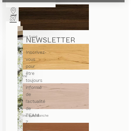
chêne fumé
NEWSLETTER
Inscrivez-
vous
pour
être
aulne
toujours
informé
de
l’actualité
de
TEAM
aulne huile blanche
7.