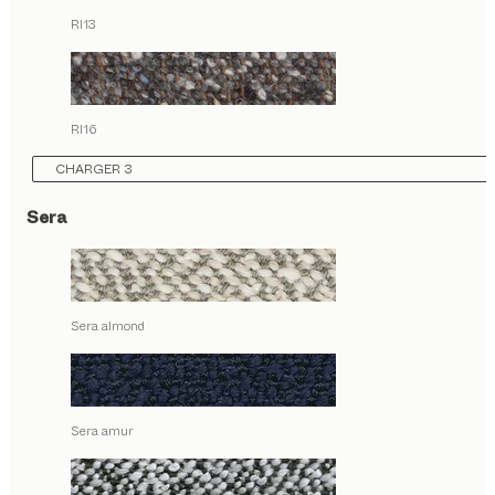
RI13
RI16
CHARGER 3
Sera
Sera almond
Sera amur