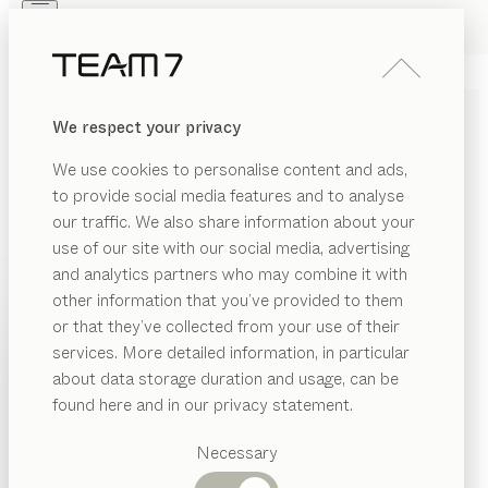
Skip to main content
Skip to page footer
PRODUITS
INSPIRATION
QUI SOMMES-NOUS
We respect your privacy
REVENDEUR
LIT
mylon
We use cookies to personalise content and ads,
de
Jacob Strobel
to provide social media features and to analyse
our traffic. We also share information about your
use of our site with our social media, advertising
L’harmonie entre les différents matériaux du cadre
and analytics partners who may combine it with
confère au lit mylon son charme séduisant. Les lignes
other information that you’ve provided to them
cohérentes, associées aux arrondis précis,
PRODUITS
or that they’ve collected from your use of their
transposent le modèle de lit classique à l’époque
services. More detailed information, in particular
INSPIRATION
moderne.
Catégories
about data storage duration and usage, can be
TROUVER UN REVENDEUR
suggérées
QUI SOMMES-NOUS
found here and in our privacy statement.
Tables
ESSENCES DE BOIS
REVENDEUR
Cuisines
Necessary
Rayonnages
Lits