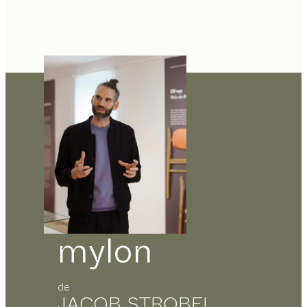
LIT
mylon
de
JACOB STROBEL