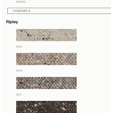
MA192
CHARGER 8
Ripley
RI01
RI10
RI11