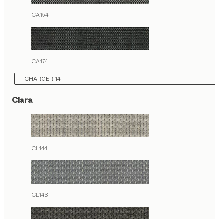
CA154
CA174
CHARGER 14
Clara
CL144
CL148