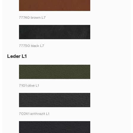
77740 brown L7
77750 black L7
Leder L1
7101 olive L1
70241 anthrazit L1