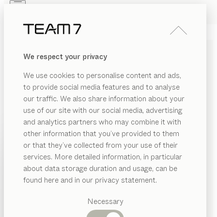
Skip to main content
Skip to page footer
PRODUKTE
INSPIRATION
ÜBER UNS
We respect your privacy
HÄNDLER
mylon
BETT
We use cookies to personalise content and ads,
von
to provide social media features and to analyse
Jacob Strobel
our traffic. We also share information about your
use of our site with our social media, advertising
Die im Material abgesetzten Bettseiten verleihen dem
and analytics partners who may combine it with
mylon Bett seine verführerisch schlanke Anmutung.
other information that you’ve provided to them
Konsequente Geradlinigkeit, gepaart mit präzisen
PRODUKTE
or that they’ve collected from your use of their
Rundungen, führt den klassischen Bettentypus in die
services. More detailed information, in particular
INSPIRATION
unmittelbare Gegenwart.
Vorgeschlagene
about data storage duration and usage, can be
HÄNDLER FINDEN
Kategorien
ÜBER UNS
found here and in our privacy statement.
Esstische
HOLZARTEN
HÄNDLER
Küchen
Necessary
Regale
Betten