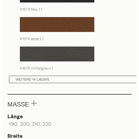
41573 blau L1
41574 sepia L1
41575 mittelgrau L1
WEITERE 14 LADEN
MASSE
Länge
190, 200, 210, 220
Breite