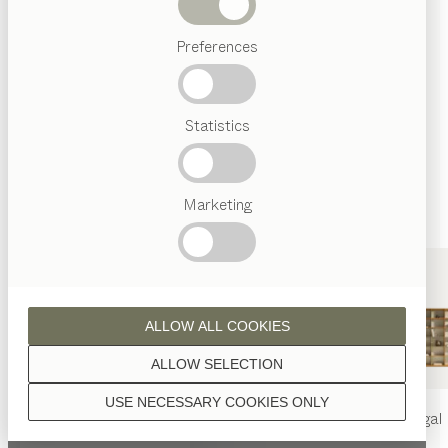
Wenn nicht anders angeführt, werden alle
Abverkauf
Holzoberflächen mit reinem Naturöl veredelt.
Preferences
Beliebte
Begriffe
Österreichisches
Statistics
Handwerk
Interior
Design
Nussbaum
TEAM
7
Marketing
Welt
Eiche
ALLOW ALL COOKIES
ALLOW SELECTION
USE NECESSARY COOKIES ONLY
nya
Tisch
nya
Stuhl
filigno
Regal
Eiche Weißöl