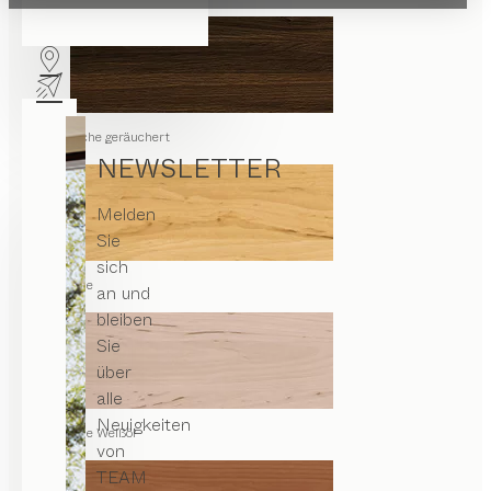
Eiche geräuchert
NEWSLETTER
Melden
Sie
sich
Erle
an und
bleiben
Sie
über
alle
Neuigkeiten
Erle Weißöl
von
TEAM