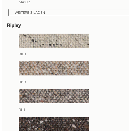
MA192
WEITERE 8 LADEN
Ripley
RI01
RI10
RI11