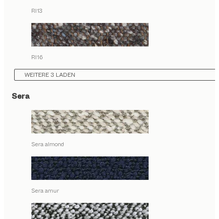
RI13
RI16
WEITERE 3 LADEN
Sera
Sera almond
Sera amur