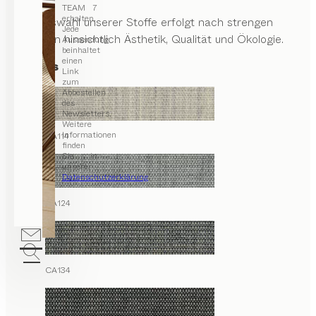
TEAM 7
erhalten.
Die Auswahl unserer Stoffe erfolgt nach strengen
Jede
Kriterien hinsichtlich Ästhetik, Qualität und Ökologie.
Aussendung
beinhaltet
einen
Canvas
Link
zum
Abbestellen
des
Newsletters.
Weitere
Informationen
CA114
finden
Sie in
unserer
Datenschutzerklärung
.
CA124
CA134