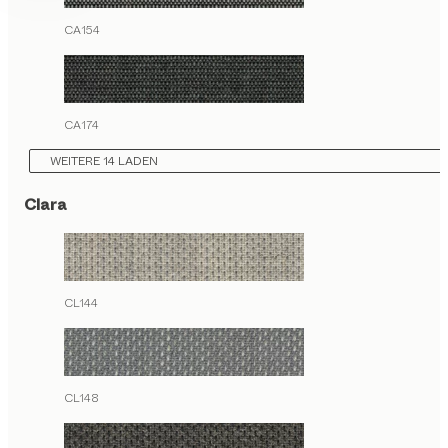
CA154
CA174
WEITERE 14 LADEN
Clara
CL144
CL148