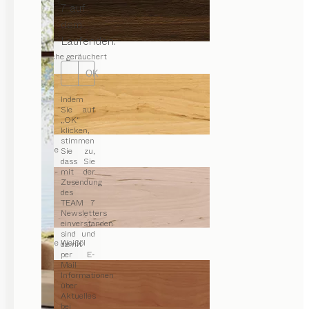
7 auf
dem
Laufenden.
Eiche geräuchert
OK
Indem
Sie auf
„OK“
klicken,
stimmen
Erle
Sie zu,
dass Sie
mit der
Zusendung
des
TEAM 7
Newsletters
einverstanden
sind und
Erle Weißöl
damit
per E-
Mail
Informationen
über
Aktuelles
bei