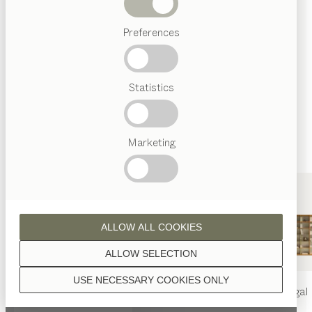
Wenn nicht anders angeführt, werden alle
Abverkauf
Holzoberflächen mit reinem Naturöl veredelt.
Preferences
Beliebte
Begriffe
Österreichisches
Statistics
Handwerk
Interior
Design
Nussbaum
TEAM
7
Marketing
Welt
Nussbaum Wild
ALLOW ALL COOKIES
ALLOW SELECTION
USE NECESSARY COOKIES ONLY
nya
Tisch
nya
Stuhl
filigno
Regal
Eiche