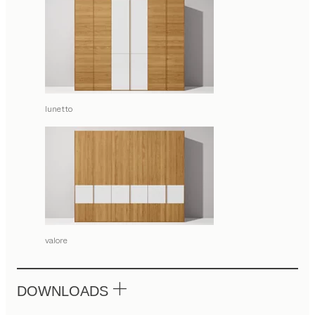
lunetto
valore
DOWNLOADS