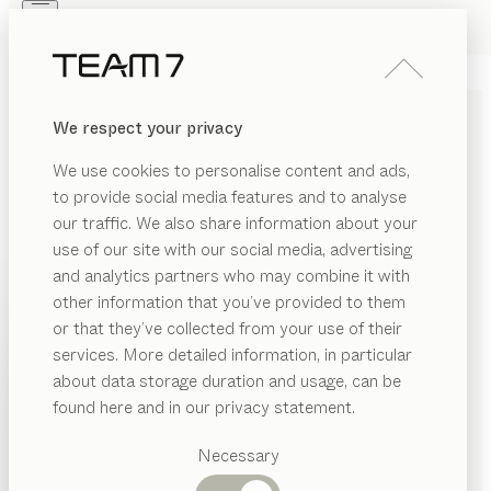
Skip to main content
Skip to page footer
PRODUKTE
INSPIRATION
ÜBER UNS
We respect your privacy
HÄNDLER
DREHTÜRENSCHRÄNKE
We use cookies to personalise content and ads,
von
to provide social media features and to analyse
Sebastian Desch
our traffic. We also share information about your
use of our site with our social media, advertising
Unsere maßgeschneiderten Drehtürenschränke
and analytics partners who may combine it with
verbinden mühelos Ästhetik und Funktionalität. Mit
other information that you’ve provided to them
maximaler Flexibilität in jedem Detail lassen sie sich
PRODUKTE
or that they’ve collected from your use of their
exakt auf architektonische Anforderungen und
services. More detailed information, in particular
INSPIRATION
individuelle Wünsche abstimmen.
Vorgeschlagene
about data storage duration and usage, can be
HÄNDLER FINDEN
Kategorien
ÜBER UNS
found here and in our privacy statement.
Esstische
HOLZARTEN
HÄNDLER
Küchen
Necessary
Regale
Betten