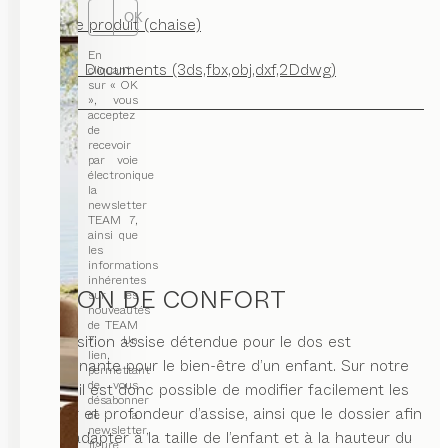
OK
Fiche produit (chaise)
En
CAD Documents (3ds,fbx,obj,dxf,2Ddwg)
cliquant
sur « OK
», vous
acceptez
de
recevoir
par voie
électronique
la
newsletter
TEAM 7,
ainsi que
les
informations
inhérentes
COCON DE CONFORT
sur les
nouveautés
de TEAM
Une position assise détendue pour le dos est
7. Un
lien,
déterminante pour le bien-être d’un enfant. Sur notre
permettant
de vous
chaise, il est donc possible de modifier facilement les
désabonner
hauteur et profondeur d’assise, ainsi que le dossier afin
de la
newsletter,
de les adapter à la taille de l’enfant et à la hauteur du
figure