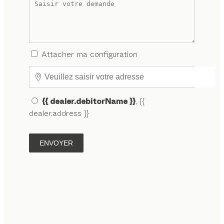
Attacher ma configuration
{{ dealer.debitorName }}
, {{
dealer.address }}
ENVOYER