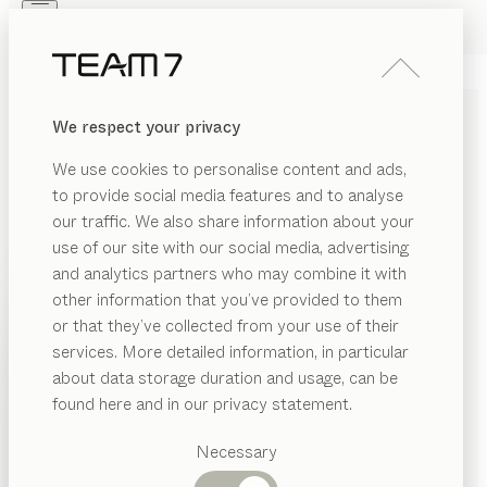
Skip to main content
Skip to page footer
PRODUITS
INSPIRATION
QUI SOMMES-NOUS
We respect your privacy
REVENDEUR
CHAISE DE BUREAU
kids
We use cookies to personalise content and ads,
de
Jacob Strobel
to provide social media features and to analyse
our traffic. We also share information about your
use of our site with our social media, advertising
Notre chaise pivotante kids est parfaitement adaptée
and analytics partners who may combine it with
au bureau enfant. Elle permet d’adopter une bonne
other information that you’ve provided to them
posture, quel que soit l’âge de l’enfant.
PRODUITS
or that they’ve collected from your use of their
CONFIGURER
services. More detailed information, in particular
INSPIRATION
Catégories
about data storage duration and usage, can be
COLORIS MÉTAL
suggérées
QUI SOMMES-NOUS
found here and in our privacy statement.
Tables
Plusieurs coloris métal pour personnaliser davantage
REVENDEUR
Cuisines
Necessary
vos aménagements.
Rayonnages
Lits