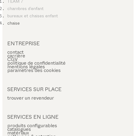
TEAM 7
chambres d’enfant
bureaux et chaises enfant
chaise
ENTREPRISE
contact
carrière
CGV
politique de confidentialité
mentions légales
paramètres des cookies
SERVICES SUR PLACE
trouver un revendeur
SERVICES EN LIGNE
produits configurables
catalogues
matériaux