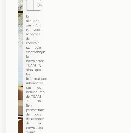
OK
En
cliquant
sur « OK
», vous
acceptez
de
recevoir
par voie
électronique
la
newsletter
TEAM 7,
ainsi que
les
informations
inhérentes
sur les
nouveautés
de TEAM
7. Un
lien,
permettant
de vous
désabonner
de la
newsletter,
figure