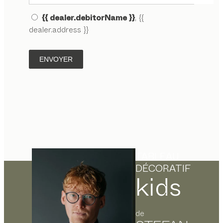
{{ dealer.debitorName }}
, {{
dealer.address }}
ENVOYER
TABLEAU
DÉCORATIF
kids
de