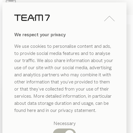
Skip to main content
Skip to page footer
PRODUITS
INSPIRATION
QUI SOMMES-NOUS
We respect your privacy
REVENDEUR
TABLEAU DÉCORATIF
kids
We use cookies to personalise content and ads,
de
Stefan Radinger
to provide social media features and to analyse
our traffic. We also share information about your
use of our site with our social media, advertising
Les étagères déco variées témoignent de notre
and analytics partners who may combine it with
passion du détail. Qu’elles soient fixées au mur ou
other information that you’ve provided to them
montées sur la rambarde du lit d’enfant, elles
PRODUITS
or that they’ve collected from your use of their
accueillent tous les petits trésors.
services. More detailed information, in particular
INSPIRATION
CONFIGURER
Catégories
about data storage duration and usage, can be
suggérées
QUI SOMMES-NOUS
found here and in our privacy statement.
TÉLÉCHARGEMENTS
Tables
REVENDEUR
Cuisines
Necessary
Fiche produit (étagère déco)
Rayonnages
Lits