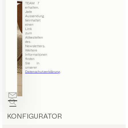
TEAM 7
erhalten.
Jede
Aussendung
beinhaltet
einen
Link
zum
Abbestellen
des
Newsletters.
Weitere
Informationen
finden
Sie in
unserer
Datenschutzerklärung
.
KONFIGURATOR