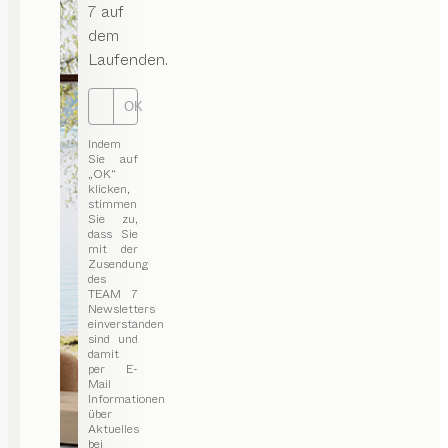
7 auf
dem
Laufenden.
OK
Indem
Sie auf
„OK“
klicken,
stimmen
Sie zu,
dass Sie
mit der
Zusendung
des
TEAM 7
Newsletters
einverstanden
sind und
damit
per E-
Mail
Informationen
über
Aktuelles
bei