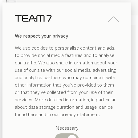
Skip to main content
Skip to page footer
PRODUKTE
INSPIRATION
ÜBER UNS
We respect your privacy
HÄNDLER
kids
DEKOBORD
We use cookies to personalise content and ads,
von
to provide social media features and to analyse
Stefan Radinger
our traffic. We also share information about your
use of our site with our social media, advertising
Die vielseitigen Dekoborde beweisen unsere
and analytics partners who may combine it with
Aufmerksamkeit für jedes Detail. Als Wandbord oder
other information that you’ve provided to them
für die Brüstung der Kinderbetten geplant übernehmen
PRODUKTE
or that they’ve collected from your use of their
sie als Ort für kleine persönliche Schätze eine
services. More detailed information, in particular
INSPIRATION
tragende Rolle im Kinderzimmer.
Vorgeschlagene
about data storage duration and usage, can be
KONFIGURIEREN
Kategorien
ÜBER UNS
found here and in our privacy statement.
Esstische
DOWNLOADS
HÄNDLER
Küchen
Necessary
Regale
Betten