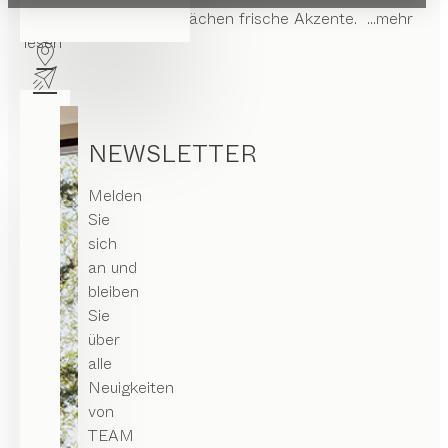
als praktische Ablageflächen frische Akzente.
...mehr
lesen
NEWSLETTER
Melden
Sie
sich
an und
bleiben
Sie
über
alle
Neuigkeiten
von
TEAM