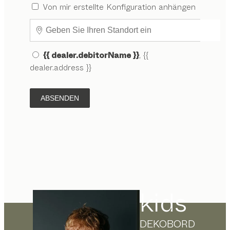
Von mir erstellte Konfiguration anhängen
{{ dealer.debitorName }}
, {{
dealer.address }}
ABSENDEN
kids
DEKOBORD